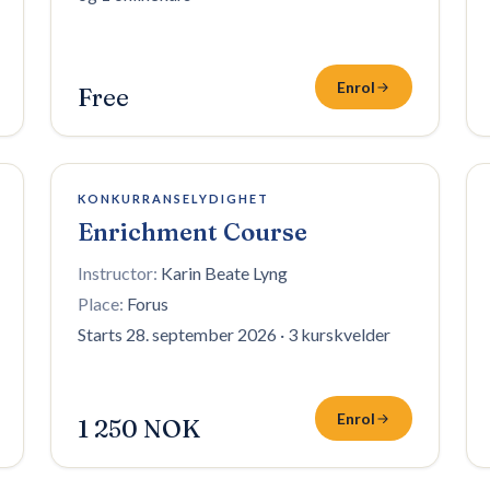
Enrol
Free
6 plasser igjen
KONKURRANSELYDIGHET
Enrichment Course
Instructor:
Karin Beate Lyng
Place:
Forus
Starts 28. september 2026
·
3 kurskvelder
Enrol
1 250 NOK