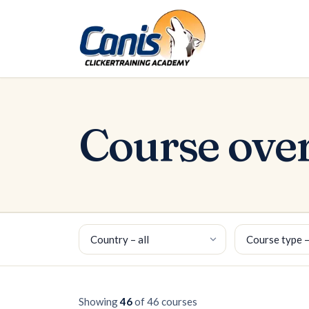
Skip to main content
Course ove
Country
Course type
Showing
46
of 46 courses