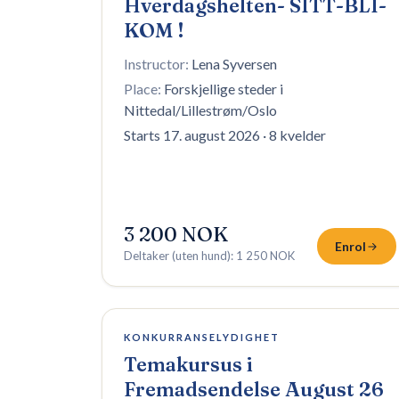
Hverdagshelten- SITT-BLI-
KOM !
Instructor:
Lena Syversen
Place:
Forskjellige steder i
Nittedal/Lillestrøm/Oslo
Starts 17. august 2026
·
8 kvelder
3 200 NOK
Enrol
Deltaker (uten hund)
:
1 250 NOK
4 plasser igjen
KONKURRANSELYDIGHET
Temakursus i
Fremadsendelse August 26