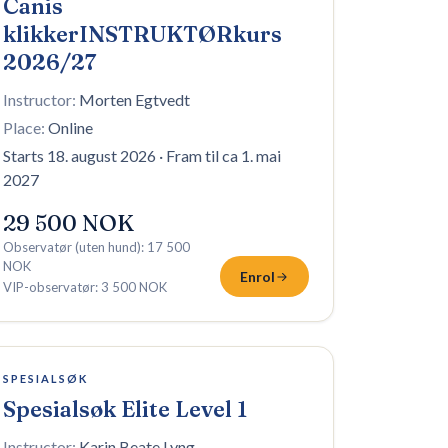
Canis
klikkerINSTRUKTØRkurs
2026/27
Instructor:
Morten Egtvedt
Place:
Online
Starts 18. august 2026
·
Fram til ca 1. mai
2027
29 500 NOK
Observatør (uten hund)
:
17 500
NOK
Enrol
VIP-observatør
:
3 500 NOK
19 plasser igjen
SPESIALSØK
Spesialsøk Elite Level 1
Instructor:
Karin Beate Lyng