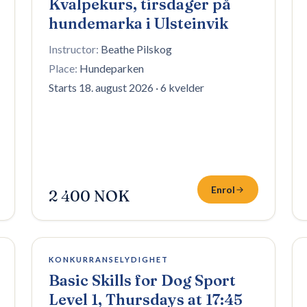
Kvalpekurs, tirsdager på
hundemarka i Ulsteinvik
Instructor:
Beathe Pilskog
Place:
Hundeparken
Starts 18. august 2026
·
6 kvelder
Enrol
2 400 NOK
2 plasser igjen
KONKURRANSELYDIGHET
Basic Skills for Dog Sport
Level 1, Thursdays at 17:45