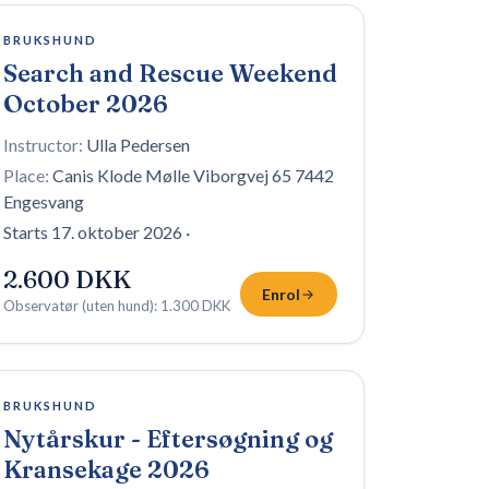
1 plass igjen
BRUKSHUND
Search and Rescue Weekend
October 2026
Instructor:
Ulla Pedersen
Place:
Canis Klode Mølle Viborgvej 65 7442
Engesvang
Starts 17. oktober 2026
·
2.600 DKK
Enrol
Observatør (uten hund)
:
1.300 DKK
Fullt — venteliste
BRUKSHUND
Nytårskur - Eftersøgning og
Kransekage 2026