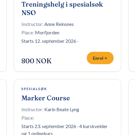
Treningshelg i spesialsøk
NSO
Instructor:
Anne Reinsnes
Place:
Morfjorden
Starts 12. september 2026
·
Enrol
800 NOK
6 plasser igjen
SPESIALSØK
Marker Course
Instructor:
Karin Beate Lyng
Place:
Starts 23. september 2026
·
4 kurskvelder
og 1 onlinekurs