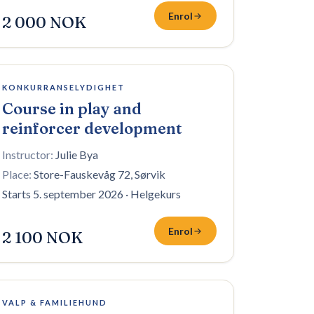
Enrol
2 000 NOK
Fullt — venteliste
KONKURRANSELYDIGHET
Course in play and
reinforcer development
Instructor:
Julie Bya
Place:
Store-Fauskevåg 72, Sørvik
Starts 5. september 2026
·
Helgekurs
Enrol
2 100 NOK
8 plasser igjen
VALP & FAMILIEHUND