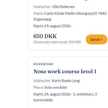
Instructor:
Ulla Pedersen
Place:
Canis Klode Mølle Viborgvej 65 7442
Engesvang
Starts 19. august 2026
·
650 DKK
Enrol
Observatør (uten hund)
:
300 DKK
10 plasser igjen
NOSEWORK
Nose work course level 1
Instructor:
Karin Beate Lyng
Place:
Sola-området
Starts 24. august 2026
·
1. onlinekurs, 5
kurskvelder