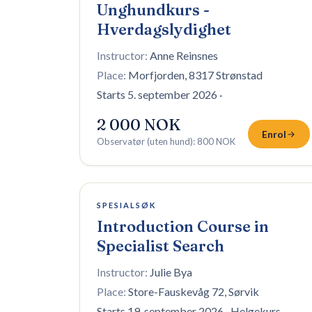
Unghundkurs -
Hverdagslydighet
Instructor:
Anne Reinsnes
Place:
Morfjorden, 8317 Strønstad
Starts 5. september 2026
·
2 000 NOK
Enrol
Observatør (uten hund)
:
800 NOK
1 plass igjen
SPESIALSØK
Introduction Course in
Specialist Search
Instructor:
Julie Bya
Place:
Store-Fauskevåg 72, Sørvik
Starts 19. september 2026
·
Helgekurs