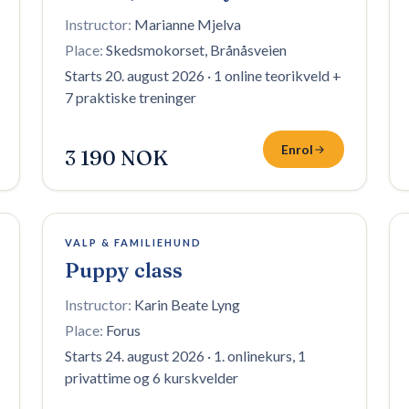
Instructor:
Marianne Mjelva
Place:
Skedsmokorset, Brånåsveien
Starts 20. august 2026
·
1 online teorikveld +
7 praktiske treninger
Enrol
3 190 NOK
6 plasser igjen
VALP & FAMILIEHUND
Puppy class
Instructor:
Karin Beate Lyng
Place:
Forus
Starts 24. august 2026
·
1. onlinekurs, 1
privattime og 6 kurskvelder