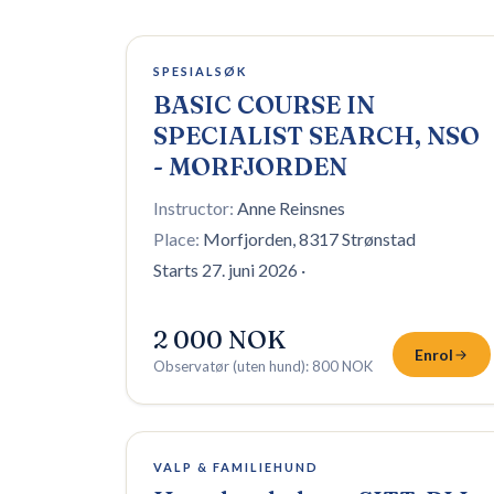
3 plasser igjen
SPESIALSØK
BASIC COURSE IN
SPECIALIST SEARCH, NSO
- MORFJORDEN
Instructor:
Anne Reinsnes
Place:
Morfjorden, 8317 Strønstad
Starts 27. juni 2026
·
2 000 NOK
Enrol
Observatør (uten hund)
:
800 NOK
12 plasser igjen
VALP & FAMILIEHUND