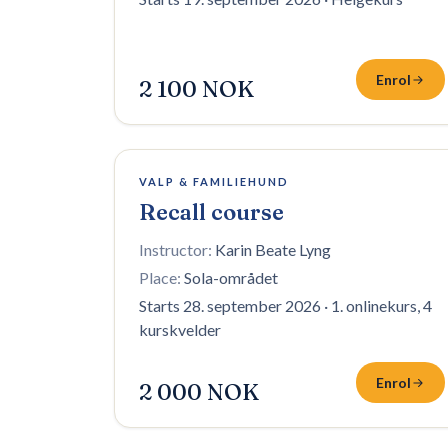
Enrol
2 100 NOK
6 plasser igjen
VALP & FAMILIEHUND
Recall course
Instructor:
Karin Beate Lyng
Place:
Sola-området
Starts 28. september 2026
·
1. onlinekurs, 4
kurskvelder
Enrol
2 000 NOK