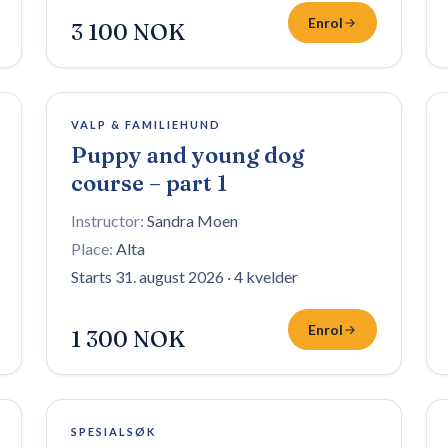
Enrol
3 100 NOK
6 plasser igjen
VALP & FAMILIEHUND
Puppy and young dog
course – part 1
Instructor:
Sandra Moen
Place:
Alta
Starts 31. august 2026
·
4 kvelder
Enrol
1 300 NOK
10 plasser igjen
SPESIALSØK