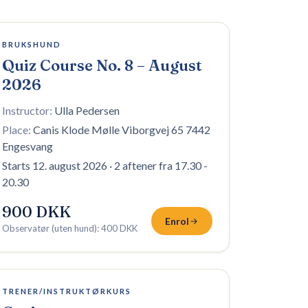
2 plasser igjen
BRUKSHUND
Quiz Course No. 8 – August
2026
Instructor:
Ulla Pedersen
Place:
Canis Klode Mølle Viborgvej 65 7442
Engesvang
Starts 12. august 2026
·
2 aftener fra 17.30 -
20.30
900 DKK
Enrol
Observatør (uten hund)
:
400 DKK
3 plasser igjen
TRENER/INSTRUKTØRKURS