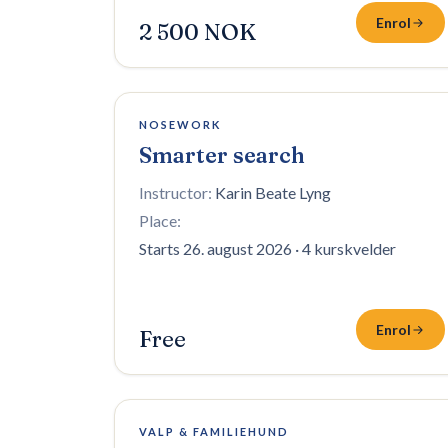
Enrol
2 500 NOK
10 plasser igjen
NOSEWORK
Smarter search
Instructor:
Karin Beate Lyng
Place:
Starts 26. august 2026
·
4 kurskvelder
Enrol
Free
8 plasser igjen
VALP & FAMILIEHUND