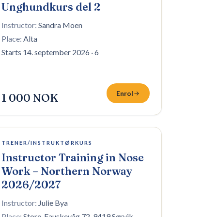
Unghundkurs del 2
Instructor:
Sandra Moen
Place:
Alta
Starts 14. september 2026
·
6
Enrol
1 000 NOK
8 plasser igjen
TRENER/INSTRUKTØRKURS
Instructor Training in Nose
Work – Northern Norway
2026/2027
Instructor:
Julie Bya
Place:
Store-Fauskevåg 72, 9419 Sørvik