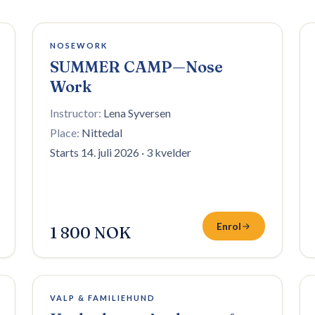
Påmelding stengt
NOSEWORK
SUMMER CAMP—Nose
Work
Instructor:
Lena Syversen
Place:
Nittedal
Starts 14. juli 2026
·
3 kvelder
Enrol
1 800 NOK
4 plasser igjen
VALP & FAMILIEHUND