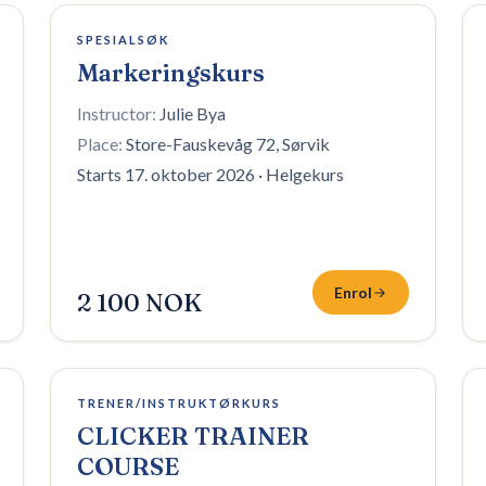
Fullt — venteliste
SPESIALSØK
Markeringskurs
Instructor:
Julie Bya
Place:
Store-Fauskevåg 72, Sørvik
Starts 17. oktober 2026
·
Helgekurs
Enrol
2 100 NOK
1 plass igjen
TRENER/INSTRUKTØRKURS
CLICKER TRAINER
COURSE