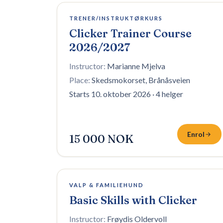
3 plasser igjen
TRENER/INSTRUKTØRKURS
Clicker Trainer Course
2026/2027
Instructor:
Marianne Mjelva
Place:
Skedsmokorset, Brånåsveien
Starts 10. oktober 2026
·
4 helger
Enrol
15 000 NOK
4 plasser igjen
VALP & FAMILIEHUND
Basic Skills with Clicker
Instructor:
Frøydis Oldervoll