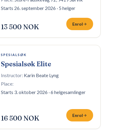
Starts 26. september 2026
·
5 helger
Enrol
13 500 NOK
16 plasser igjen
SPESIALSØK
Spesialsøk Elite
Instructor:
Karin Beate Lyng
Place:
Starts 3. oktober 2026
·
6 helgesamlinger
Enrol
16 500 NOK