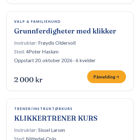
4 plasser igjen
VALP & FAMILIEHUND
Grunnferdigheter med klikker
Instruktør:
Frøydis Oldervoll
Sted:
4Poter Haslum
Oppstart 20. oktober 2026
·
6 kvelder
Påmelding
2 000 kr
1 plass igjen
TRENER/INSTRUKTØRKURS
KLIKKERTRENER KURS
Instruktør:
Sissel Larsen
Sted:
Nittedal-Oslo