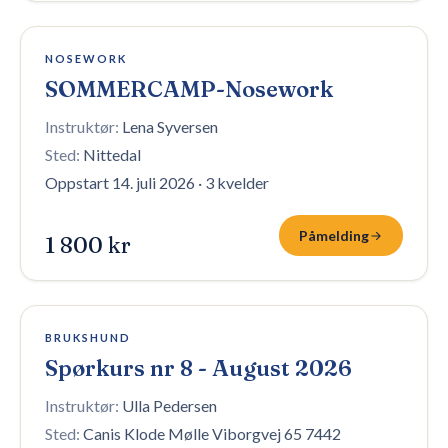
Påmelding stengt
NOSEWORK
SOMMERCAMP-Nosework
Instruktør:
Lena Syversen
Sted:
Nittedal
Oppstart 14. juli 2026
·
3 kvelder
Påmelding
1 800 kr
2 plasser igjen
BRUKSHUND
Spørkurs nr 8 - August 2026
Instruktør:
Ulla Pedersen
Sted:
Canis Klode Mølle Viborgvej 65 7442