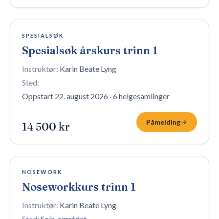
19 plasser igjen
SPESIALSØK
Spesialsøk årskurs trinn 1
Instruktør:
Karin Beate Lyng
Sted:
Oppstart 22. august 2026
·
6 helgesamlinger
Påmelding
14 500 kr
10 plasser igjen
NOSEWORK
Noseworkkurs trinn 1
Instruktør:
Karin Beate Lyng
Sted:
Sola-området