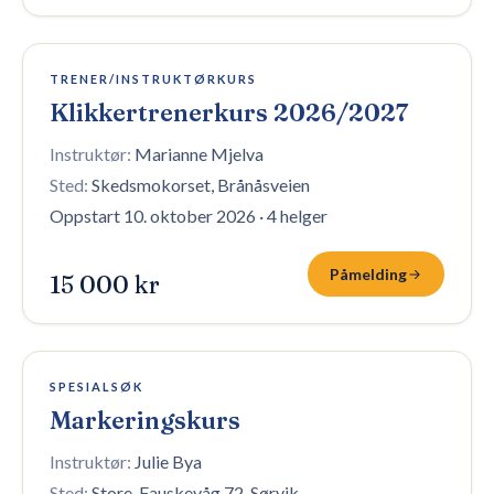
3 plasser igjen
TRENER/INSTRUKTØRKURS
Klikkertrenerkurs 2026/2027
Instruktør:
Marianne Mjelva
Sted:
Skedsmokorset, Brånåsveien
Oppstart 10. oktober 2026
·
4 helger
Påmelding
15 000 kr
Fullt — venteliste
SPESIALSØK
Markeringskurs
Instruktør:
Julie Bya
Sted:
Store-Fauskevåg 72, Sørvik