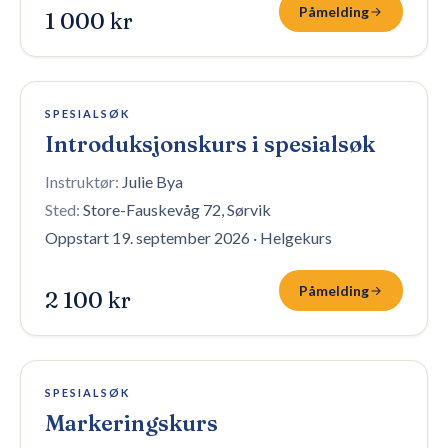
Påmelding
1 000 kr
1 plass igjen
SPESIALSØK
Introduksjonskurs i spesialsøk
Instruktør:
Julie Bya
Sted:
Store-Fauskevåg 72, Sørvik
Oppstart 19. september 2026
·
Helgekurs
Påmelding
2 100 kr
6 plasser igjen
SPESIALSØK
Markeringskurs