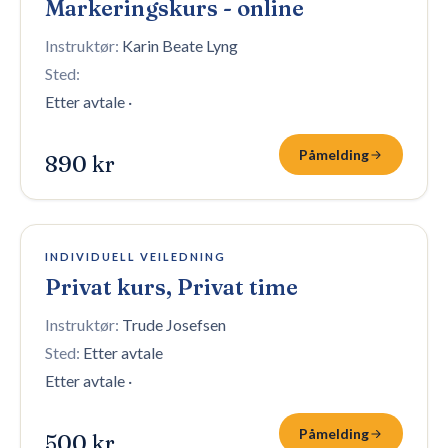
Markeringskurs - online
Instruktør:
Karin Beate Lyng
Sted:
Etter avtale
·
Påmelding
890 kr
4 plasser igjen
INDIVIDUELL VEILEDNING
Privat kurs, Privat time
Instruktør:
Trude Josefsen
Sted:
Etter avtale
Etter avtale
·
Påmelding
500 kr