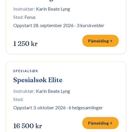
Instruktør:
Karin Beate Lyng
Sted:
Forus
Oppstart 28. september 2026
·
3 kurskvelder
Påmelding
1 250 kr
16 plasser igjen
SPESIALSØK
Spesialsøk Elite
Instruktør:
Karin Beate Lyng
Sted:
Oppstart 3. oktober 2026
·
6 helgesamlinger
Påmelding
16 500 kr