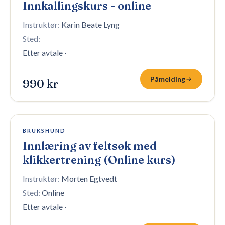
Innkallingskurs - online
Instruktør:
Karin Beate Lyng
Sted:
Etter avtale
·
Påmelding
990 kr
Åpen påmelding
BRUKSHUND
Innlæring av feltsøk med
klikkertrening (Online kurs)
Instruktør:
Morten Egtvedt
Sted:
Online
Etter avtale
·