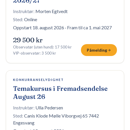
2026/27
Instruktør:
Morten Egtvedt
Sted:
Online
Oppstart 18. august 2026
·
Fram til ca 1. mai 2027
29 500 kr
Observatør (uten hund)
:
17 500 kr
Påmelding
VIP-observatør
:
3 500 kr
4 plasser igjen
KONKURRANSELYDIGHET
Temakursus i Fremadsendelse
August 26
Instruktør:
Ulla Pedersen
Sted:
Canis Klode Mølle Viborgvej 65 7442
Engesvang