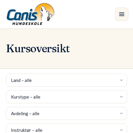
Skip to main content
Kurs
•
Kursoversikt
Avdelinger
Instruktører
Land
Butikk
Kurstype
Blogg
Avdeling
Instruktør