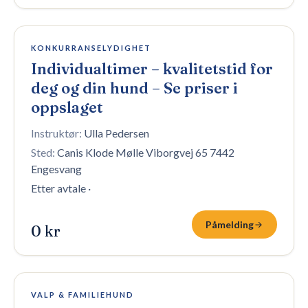
Åpen påmelding
KONKURRANSELYDIGHET
Individualtimer – kvalitetstid for
deg og din hund – Se priser i
oppslaget
Instruktør:
Ulla Pedersen
Sted:
Canis Klode Mølle Viborgvej 65 7442
Engesvang
Etter avtale
·
Påmelding
0 kr
100 plasser igjen
VALP & FAMILIEHUND