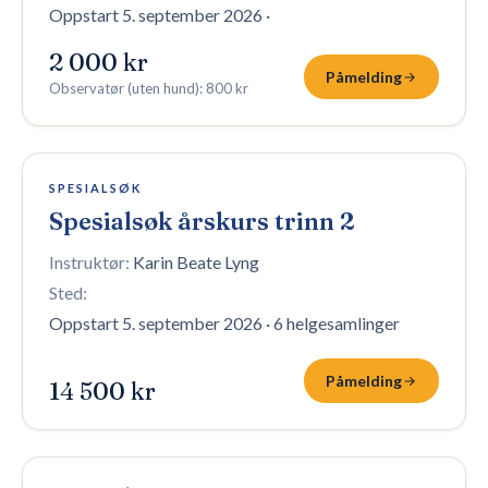
Oppstart 5. september 2026
·
2 000 kr
Påmelding
Observatør (uten hund)
:
800 kr
16 plasser igjen
SPESIALSØK
Spesialsøk årskurs trinn 2
Instruktør:
Karin Beate Lyng
Sted:
Oppstart 5. september 2026
·
6 helgesamlinger
Påmelding
14 500 kr
10 plasser igjen