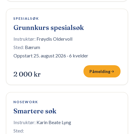
1 plass igjen
SPESIALSØK
Grunnkurs spesialsøk
Instruktør:
Frøydis Oldervoll
Sted:
Bærum
Oppstart 25. august 2026
·
6 kvelder
Påmelding
2 000 kr
10 plasser igjen
NOSEWORK
Smartere søk
Instruktør:
Karin Beate Lyng
Sted: