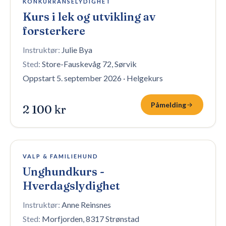
KONKURRANSELYDIGHET
Kurs i lek og utvikling av
forsterkere
Instruktør:
Julie Bya
Sted:
Store-Fauskevåg 72, Sørvik
Oppstart 5. september 2026
·
Helgekurs
Påmelding
2 100 kr
8 plasser igjen
VALP & FAMILIEHUND
Unghundkurs -
Hverdagslydighet
Instruktør:
Anne Reinsnes
Sted:
Morfjorden, 8317 Strønstad