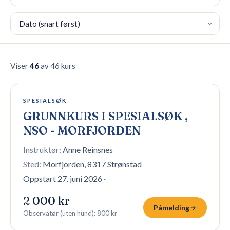
Sortering
🇳🇴
NO
Viser
46
av 46 kurs
3 plasser igjen
SPESIALSØK
GRUNNKURS I SPESIALSØK ,
NSO - MORFJORDEN
Instruktør:
Anne Reinsnes
Sted:
Morfjorden, 8317 Strønstad
Oppstart 27. juni 2026
·
2 000 kr
Påmelding
Observatør (uten hund)
:
800 kr