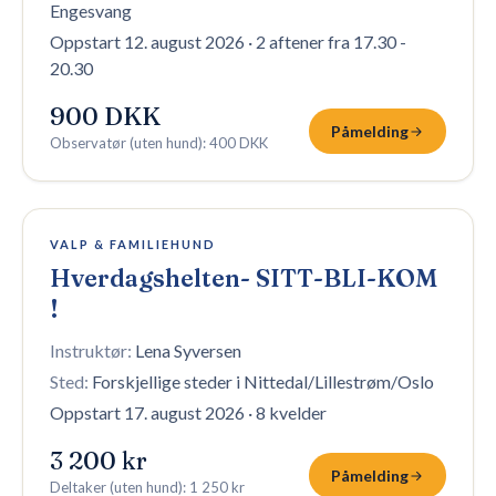
Engesvang
Oppstart 12. august 2026
·
2 aftener fra 17.30 -
20.30
900 DKK
Påmelding
Observatør (uten hund)
:
400 DKK
12 plasser igjen
VALP & FAMILIEHUND
Hverdagshelten- SITT-BLI-KOM
!
Instruktør:
Lena Syversen
Sted:
Forskjellige steder i Nittedal/Lillestrøm/Oslo
Oppstart 17. august 2026
·
8 kvelder
3 200 kr
Påmelding
Deltaker (uten hund)
:
1 250 kr