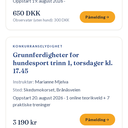
Oppstart 19. august 2026
·
650 DKK
Påmelding
Observatør (uten hund)
:
300 DKK
2 plasser igjen
KONKURRANSELYDIGHET
Grunnferdigheter for
hundesport trinn 1, torsdager kl.
17.45
Instruktør:
Marianne Mjelva
Sted:
Skedsmokorset, Brånåsveien
Oppstart 20. august 2026
·
1 online teorikveld + 7
praktiske treninger
Påmelding
3 190 kr