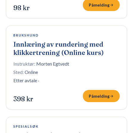
Påmelding
98 kr
Åpen påmelding
BRUKSHUND
Innlæring av rundering med
klikkertrening (Online kurs)
Instruktør:
Morten Egtvedt
Sted:
Online
Etter avtale
·
Påmelding
398 kr
100 plasser igjen
SPESIALSØK