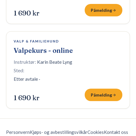
Påmelding
1 690 kr
100 plasser igjen
VALP & FAMILIEHUND
Valpekurs - online
Instruktør:
Karin Beate Lyng
Sted:
Etter avtale
·
Påmelding
1 690 kr
Personvern
Kjøps- og avbestillingsvilkår
Cookies
Kontakt oss