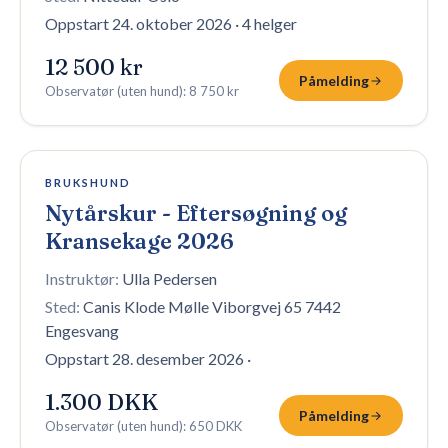
Oppstart 24. oktober 2026
·
4 helger
12 500 kr
Påmelding
Observatør (uten hund)
:
8 750 kr
Fullt — venteliste
BRUKSHUND
Nytårskur - Eftersøgning og
Kransekage 2026
Instruktør:
Ulla Pedersen
Sted:
Canis Klode Mølle Viborgvej 65 7442
Engesvang
Oppstart 28. desember 2026
·
1.300 DKK
Påmelding
Observatør (uten hund)
:
650 DKK