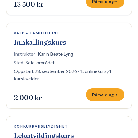
Påmelding
13 500 kr
6 plasser igjen
VALP & FAMILIEHUND
Innkallingskurs
Instruktør:
Karin Beate Lyng
Sted:
Sola-området
Oppstart 28. september 2026
·
1. onlinekurs, 4
kurskvelder
Påmelding
2 000 kr
6 plasser igjen
KONKURRANSELYDIGHET
Lekutviklingskurs