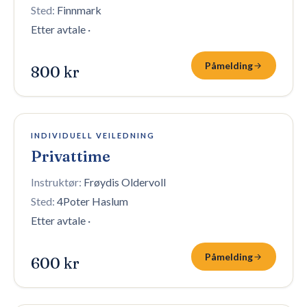
Sted:
Finnmark
Etter avtale
·
Påmelding
800 kr
10 plasser igjen
INDIVIDUELL VEILEDNING
Privattime
Instruktør:
Frøydis Oldervoll
Sted:
4Poter Haslum
Etter avtale
·
Påmelding
600 kr