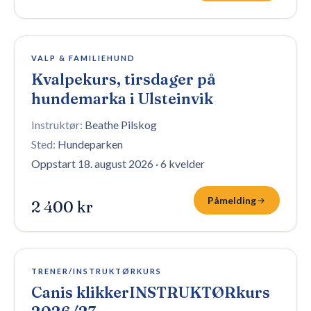
4 plasser igjen
VALP & FAMILIEHUND
Kvalpekurs, tirsdager på
hundemarka i Ulsteinvik
Instruktør:
Beathe Pilskog
Sted:
Hundeparken
Oppstart 18. august 2026
·
6 kvelder
Påmelding
2 400 kr
3 plasser igjen
TRENER/INSTRUKTØRKURS
Canis klikkerINSTRUKTØRkurs