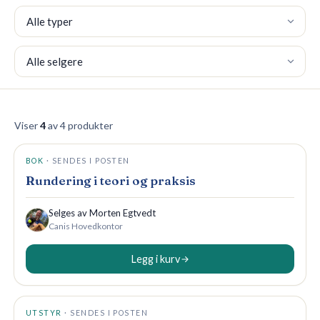
Type
🇳🇴
NO
Selger
359 NOK
Viser
4
av 4 produkter
BOK
·
SENDES I POSTEN
Rundering i teori og praksis
Selges av
Morten Egtvedt
Canis
Hovedkontor
Legg i kurv
129 NOK
UTSTYR
·
SENDES I POSTEN