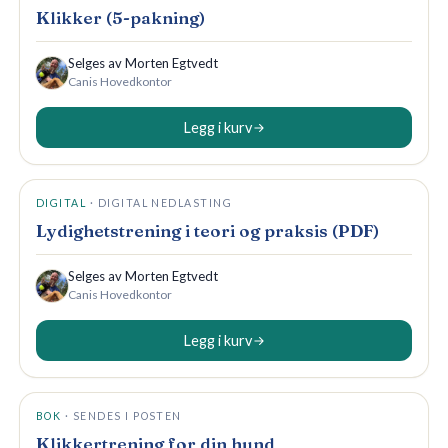
Klikker (5-pakning)
Selges av
Morten Egtvedt
Canis
Hovedkontor
Legg i kurv
498 NOK
DIGITAL
·
DIGITAL NEDLASTING
Lydighetstrening i teori og praksis (PDF)
Selges av
Morten Egtvedt
Canis
Hovedkontor
Legg i kurv
359 NOK
BOK
·
SENDES I POSTEN
Klikkertrening for din hund