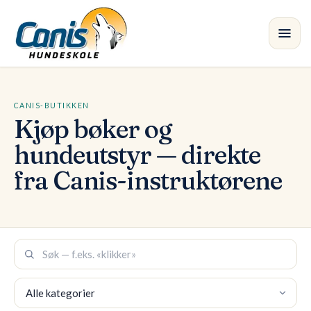
Skip to main content
Kurs
CANIS-BUTIKKEN
Kjøp bøker og
Avdelinger
hundeutstyr — direkte
fra Canis-instruktørene
Instruktører
Butikk
•
Søk i butikken
Blogg
Kategori