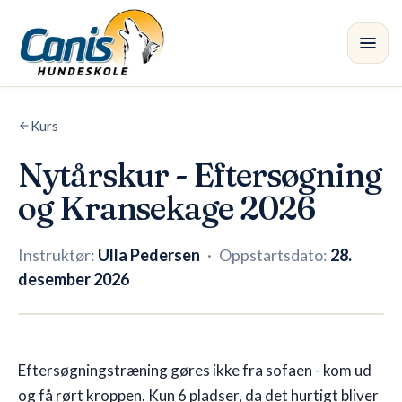
Skip to main content
Kurs
Kurs
•
Nytårskur - Eftersøgning
Avdelinger
og Kransekage 2026
Instruktører
Instruktør:
Ulla Pedersen
·
Oppstartsdato:
28.
Butikk
desember 2026
Blogg
Fullt — venteliste
Eftersøgningstræning gøres ikke fra sofaen - kom ud
og få rørt kroppen. Kun 6 pladser, da det hurtigt bliver