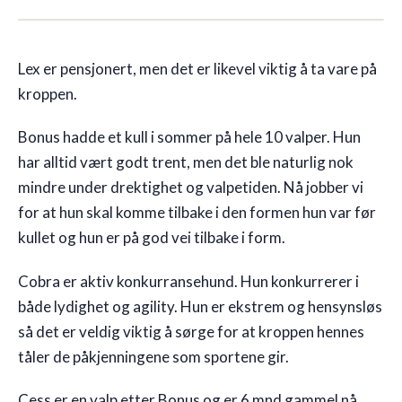
🇳🇴
NO
Lex er pensjonert, men det er likevel viktig å ta vare på
kroppen.
Bonus hadde et kull i sommer på hele 10 valper. Hun
har alltid vært godt trent, men det ble naturlig nok
mindre under drektighet og valpetiden. Nå jobber vi
for at hun skal komme tilbake i den formen hun var før
kullet og hun er på god vei tilbake i form.
Cobra er aktiv konkurransehund. Hun konkurrerer i
både lydighet og agility. Hun er ekstrem og hensynsløs
så det er veldig viktig å sørge for at kroppen hennes
tåler de påkjenningene som sportene gir.
Cess er en valp etter Bonus og er 6 mnd gammel nå.