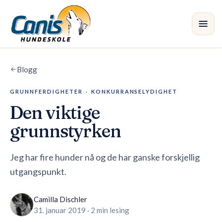
Skip to main content
Blogg
Kurs
GRUNNFERDIGHETER
·
KONKURRANSELYDIGHET
Avdelinger
Den viktige
Instruktører
grunnstyrken
Butikk
Jeg har fire hunder nå og de har ganske forskjellig
utgangspunkt.
Blogg
•
Camilla Dischler
31. januar 2019
·
2 min lesing