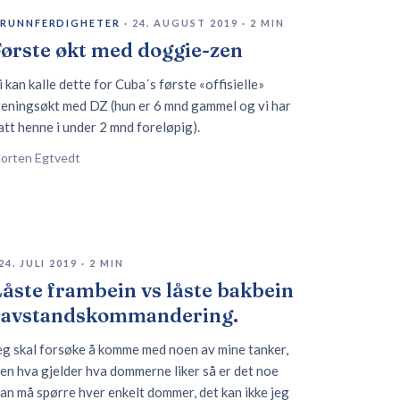
RUNNFERDIGHETER
·
24. AUGUST 2019
·
2
MIN
ørste økt med doggie-zen
i kan kalle dette for Cuba´s første «offisielle»
reningsøkt med DZ (hun er 6 mnd gammel og vi har
att henne i under 2 mnd foreløpig).
orten Egtvedt
24. JULI 2019
·
2
MIN
åste frambein vs låste bakbein
i avstandskommandering.
eg skal forsøke å komme med noen av mine tanker,
en hva gjelder hva dommerne liker så er det noe
an må spørre hver enkelt dommer, det kan ikke jeg