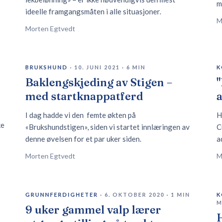
m
ideelle framgangsmåten i alle situasjoner.
M
Morten Egtvedt
BRUKSHUND
·
10. JUNI 2021
·
6
MIN
K
Baklengskjeding av Stigen –
med startknappatferd
I dag hadde vi den femte økten på
H
ke
«Brukshundstigen», siden vi startet innlæringen av
C
denne øvelsen for et par uker siden.
a
Morten Egtvedt
M
GRUNNFERDIGHETER
·
6. OKTOBER 2020
·
1
MIN
K
M
9 uker gammel valp lærer
H