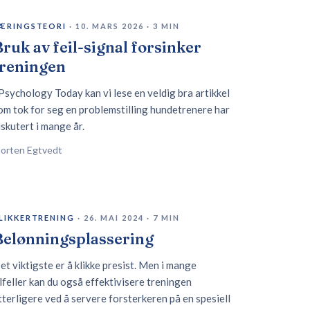
ÆRINGSTEORI
·
10. MARS 2026
·
3
MIN
ruk av feil-signal forsinker
treningen
 Psychology Today kan vi lese en veldig bra artikkel
om tok for seg en problemstilling hundetrenere har
iskutert i mange år.
orten Egtvedt
LIKKERTRENING
·
26. MAI 2024
·
7
MIN
Belønningsplassering
et viktigste er å klikke presist. Men i mange
ilfeller kan du også effektivisere treningen
tterligere ved å servere forsterkeren på en spesiell