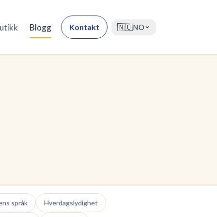
utikk
Blogg
Kontakt
🇳🇴
NO
ns språk
Hverdagslydighet