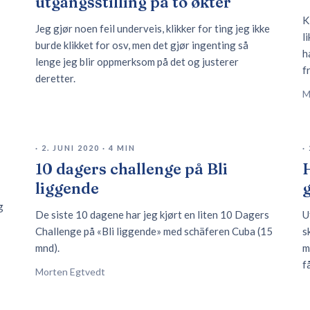
utgangsstilling på to økter
K
Jeg gjør noen feil underveis, klikker for ting jeg ikke
l
burde klikket for osv, men det gjør ingenting så
h
lenge jeg blir oppmerksom på det og justerer
f
deretter.
M
·
2. JUNI 2020
·
4
MIN
·
10 dagers challenge på Bli
H
liggende
g
De siste 10 dagene har jeg kjørt en liten 10 Dagers
U
Challenge på «Bli liggende» med schäferen Cuba (15
s
mnd).
m
f
Morten Egtvedt