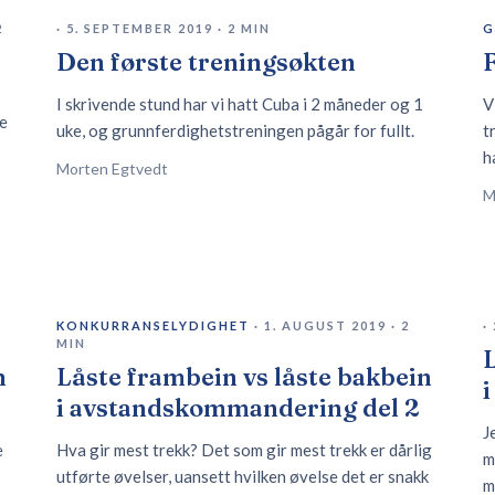
2
·
5. SEPTEMBER 2019
·
2
MIN
G
Den første treningsøkten
F
I skrivende stund har vi hatt Cuba i 2 måneder og 1
V
se
uke, og grunnferdighetstreningen pågår for fullt.
t
h
Morten Egtvedt
M
KONKURRANSELYDIGHET
·
1. AUGUST 2019
·
2
·
MIN
L
n
Låste frambein vs låste bakbein
i avstandskommandering del 2
J
e
Hva gir mest trekk? Det som gir mest trekk er dårlig
m
utførte øvelser, uansett hvilken øvelse det er snakk
m