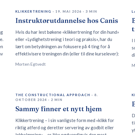
KLIKKERTRENING
·
19. MAI 2026
·
3
MIN
L
Instruktørutdannelse hos Canis
B
og
Hvis du har lest bøkene «klikkertrening for din hund»
e.
eller «Lydighetstrening i teori og praksis», har du
I
en
lært om betydningen av fokusere på 4 ting for å
s
av
effektivisere treningen din (eller til dine kurselever):
d
Morten Egtvedt
M
THE CONSTRUCTIONAL APPROACH
·
8.
K
OKTOBER 2024
·
2
MIN
Sammy finner et nytt hjem
D
Klikkertrening – i sin vanligste form med «klikk for
t
riktig atferd og deretter servering av godbit eller
y
lekbelønning» – er ikke nødvendigvis den mest