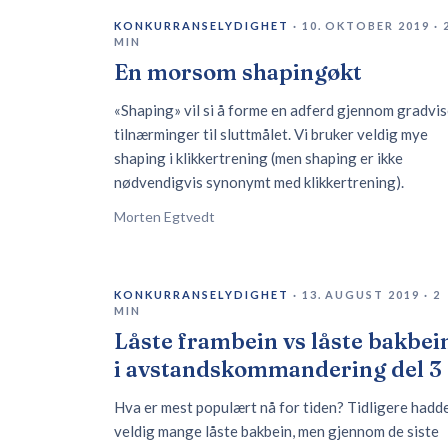
KONKURRANSELYDIGHET
·
10. OKTOBER 2019
·
MIN
En morsom shapingøkt
«Shaping» vil si å forme en adferd gjennom gradvi
tilnærminger til sluttmålet. Vi bruker veldig mye
shaping i klikkertrening (men shaping er ikke
nødvendigvis synonymt med klikkertrening).
Morten Egtvedt
KONKURRANSELYDIGHET
·
13. AUGUST 2019
·
2
MIN
Låste frambein vs låste bakbei
i avstandskommandering del 3
Hva er mest populært nå for tiden? Tidligere hadd
veldig mange låste bakbein, men gjennom de siste