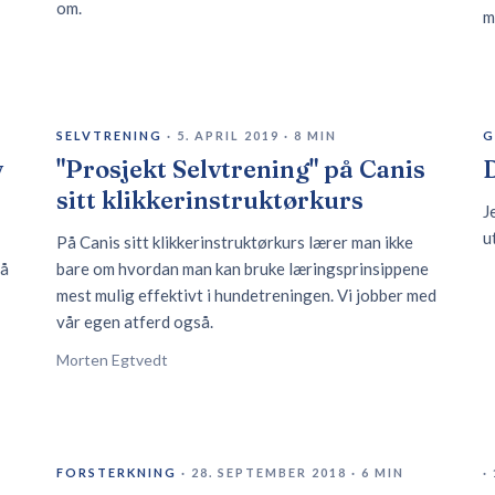
om.
m
SELVTRENING
·
5. APRIL 2019
·
8
MIN
G
v
"Prosjekt Selvtrening" på Canis
sitt klikkerinstruktørkurs
J
u
På Canis sitt klikkerinstruktørkurs lærer man ikke
 å
bare om hvordan man kan bruke læringsprinsippene
mest mulig effektivt i hundetreningen. Vi jobber med
vår egen atferd også.
Morten Egtvedt
FORSTERKNING
·
28. SEPTEMBER 2018
·
6
MIN
·