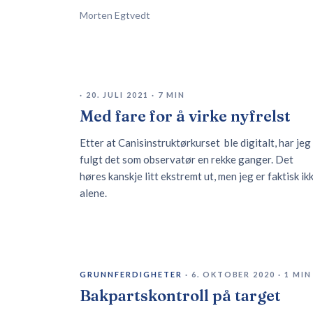
Morten Egtvedt
·
20. JULI 2021
·
7
MIN
Med fare for å virke nyfrelst
Etter at Canisinstruktørkurset ble digitalt, har jeg
fulgt det som observatør en rekke ganger. Det
høres kanskje litt ekstremt ut, men jeg er faktisk ik
alene.
GRUNNFERDIGHETER
·
6. OKTOBER 2020
·
1
MIN
Bakpartskontroll på target