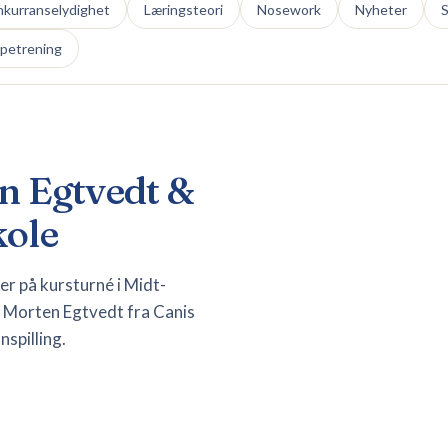
kurranselydighet
Læringsteori
Nosework
Nyheter
S
lpetrening
n Egtvedt &
ole
r på kursturné i Midt-
m Morten Egtvedt fra Canis
spilling.