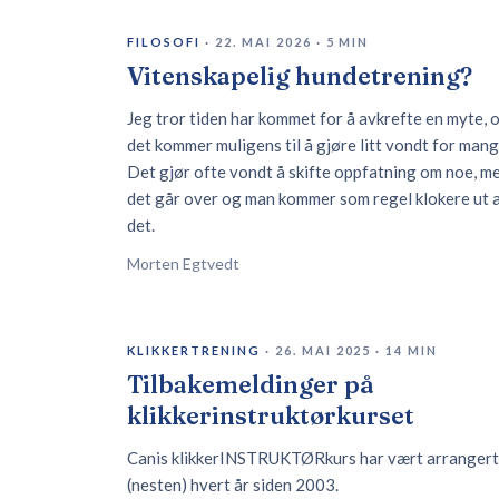
FILOSOFI
·
22. MAI 2026
·
5
MIN
Vitenskapelig hundetrening?
Jeg tror tiden har kommet for å avkrefte en myte, 
det kommer muligens til å gjøre litt vondt for mang
Det gjør ofte vondt å skifte oppfatning om noe, m
det går over og man kommer som regel klokere ut 
det.
Morten Egtvedt
KLIKKERTRENING
·
26. MAI 2025
·
14
MIN
Tilbakemeldinger på
klikkerinstruktørkurset
Canis klikkerINSTRUKTØRkurs har vært arrangert
(nesten) hvert år siden 2003.