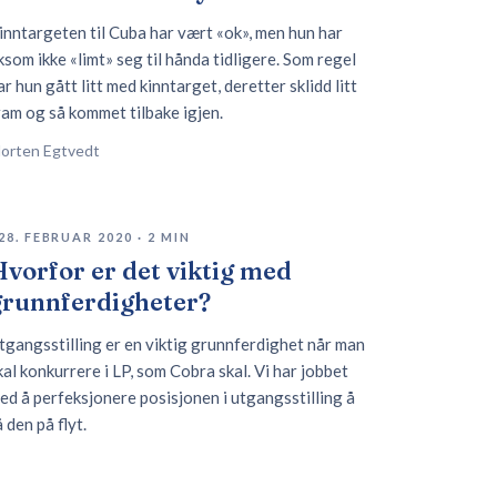
inntargeten til Cuba har vært «ok», men hun har
iksom ikke «limt» seg til hånda tidligere. Som regel
ar hun gått litt med kinntarget, deretter sklidd litt
ram og så kommet tilbake igjen.
orten Egtvedt
28. FEBRUAR 2020
·
2
MIN
vorfor er det viktig med
grunnferdigheter?
tgangsstilling er en viktig grunnferdighet når man
kal konkurrere i LP, som Cobra skal. Vi har jobbet
ed å perfeksjonere posisjonen i utgangsstilling å
å den på flyt.