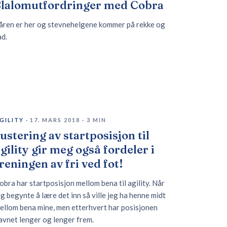
Slalomutfordringer med Cobra
åren er her og stevnehelgene kommer på rekke og
ad.
GILITY
·
17. MARS 2018
·
3
MIN
ustering av startposisjon til
gility gir meg også fordeler i
reningen av fri ved fot!
obra har startposisjon mellom bena til agility. Når
eg begynte å lære det inn så ville jeg ha henne midt
ellom bena mine, men etterhvert har posisjonen
avnet lenger og lenger frem.