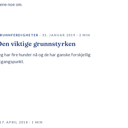
ene noe om.
RUNNFERDIGHETER
·
31. JANUAR 2019
·
2
MIN
Den viktige grunnstyrken
eg har fire hunder nå og de har ganske forskjellig
tgangspunkt.
17. APRIL 2018
·
1
MIN