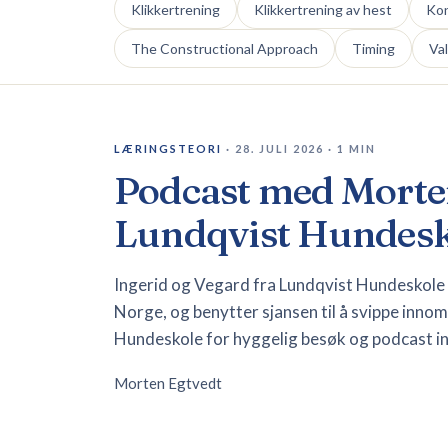
Klikkertrening
Klikkertrening av hest
Kon
The Constructional Approach
Timing
Va
LÆRINGSTEORI
·
28. JULI 2026
·
1
MIN
Podcast med Morte
Lundqvist Hundesk
Ingerid og Vegard fra Lundqvist Hundeskole e
Norge, og benytter sjansen til å svippe inno
Hundeskole for hyggelig besøk og podcast inn
Morten Egtvedt