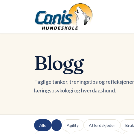
Skip to main content
Blogg
Faglige tanker, treningstips og refleksjoner
læringspsykologi og hverdagshund.
Alle
Agility
Atferdskjeder
Bru