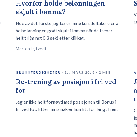
Hvorfor holde belønningen
skjult i lomma?
V
n
r
Noe av det første jeg lærer mine kursdeltakere er å
ha belønningen godt skjult i lomma når de trener –
helt til (minst 0,3 sek) etter klikket.
Morten Egtvedt
GRUNNFERDIGHETER
·
21. MARS 2018
·
2
MIN
A
Re-trening av posisjon i fri ved
J
fot
a
t
Jeg er ikke helt fornøyd med posisjonen til Bonus i
fri ved fot. Etter min smak er hun litt for langt frem.
C
j
m
h