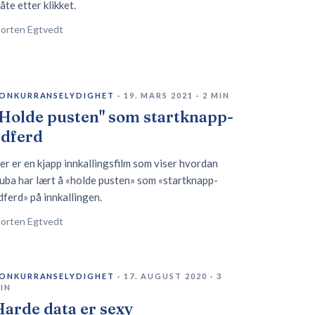
åte etter klikket.
orten Egtvedt
ONKURRANSELYDIGHET
·
19. MARS 2021
·
2
MIN
"Holde pusten" som startknapp-
adferd
er er en kjapp innkallingsfilm som viser hvordan
uba har lært å «holde pusten» som «startknapp-
dferd» på innkallingen.
orten Egtvedt
ONKURRANSELYDIGHET
·
17. AUGUST 2020
·
3
IN
arde data er sexy