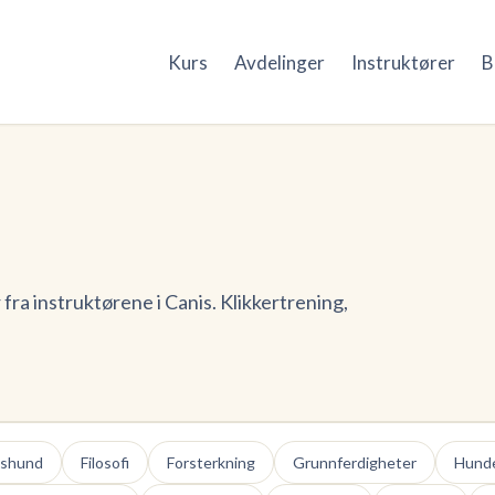
Kurs
Avdelinger
Instruktører
B
 fra instruktørene i Canis. Klikkertrening,
kshund
Filosofi
Forsterkning
Grunnferdigheter
Hunde