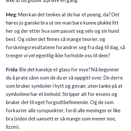
ikke at du gidder å prøve en gang.
Meg
: Men kan det tenkes at de har et poeng, da? Det
høres jo ganske bra ut om man bare kunne plukke litt
her og der etter hva som passet seg selv og sin hund
best. Og siden det finnes så mange teorier, og
forskningsresultatene forandrer seg fra dag til dag, så
trenger vi vel egentlig ikke forholde oss til dem?
Frida
: Ble det kanskje et glass for mye? Nå begynner
du å prate sånn som de du er så oppgitt over. De derre
som bruker symboler i hytt og gevær, uten tanke på at
symbolene har et innhold. Stripper alt for essens og
bruker det til eget forgodtbefinnende. Og de som
forkaster alle synspunkter, fordi alle meninger er like
bra (siden det uansett er så mange som mener noe,
lizzm).