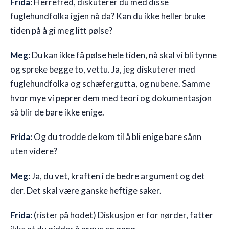
Frida
: Herrefred, diskuterer du med disse
fuglehundfolka igjen nå da? Kan du ikke heller bruke
tiden på å gi meg litt pølse?
Meg
: Du kan ikke få pølse hele tiden, nå skal vi bli tynne
og spreke begge to, vettu. Ja, jeg diskuterer med
fuglehundfolka og schæfergutta, og nubene. Samme
hvor mye vi peprer dem med teori og dokumentasjon
så blir de bare ikke enige.
Frida:
Og du trodde de kom til å bli enige bare sånn
uten videre?
Meg
: Ja, du vet, kraften i de bedre argument og det
der. Det skal være ganske heftige saker.
Frida:
(rister på hodet) Diskusjon er for nørder, fatter