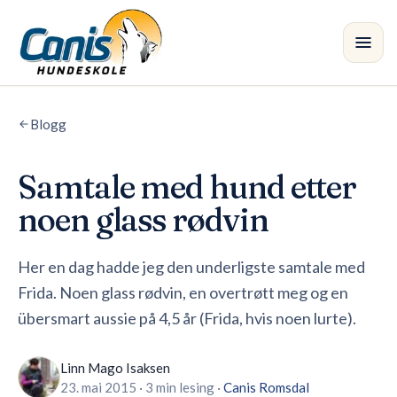
Skip to main content
Blogg
Kurs
Avdelinger
Samtale med hund etter
noen glass rødvin
Instruktører
Her en dag hadde jeg den underligste samtale med
Butikk
Frida. Noen glass rødvin, en overtrøtt meg og en
Blogg
•
übersmart aussie på 4,5 år (Frida, hvis noen lurte).
Linn Mago Isaksen
23. mai 2015
·
3 min lesing
·
Canis
Romsdal