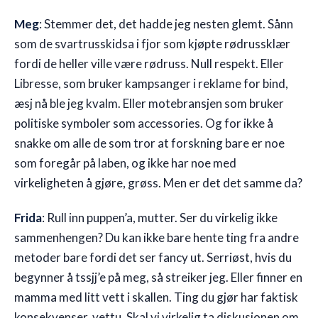
Meg
: Stemmer det, det hadde jeg nesten glemt. Sånn
som de svartrusskidsa i fjor som kjøpte rødrussklær
fordi de heller ville være rødruss. Null respekt. Eller
Libresse, som bruker kampsanger i reklame for bind,
æsj nå ble jeg kvalm. Eller motebransjen som bruker
politiske symboler som accessories. Og for ikke å
snakke om alle de som tror at forskning bare er noe
som foregår på laben, og ikke har noe med
virkeligheten å gjøre, grøss. Men er det det samme da?
Frida
: Rull inn puppen’a, mutter. Ser du virkelig ikke
sammenhengen? Du kan ikke bare hente ting fra andre
metoder bare fordi det ser fancy ut. Serriøst, hvis du
begynner å tssjj’e på meg, så streiker jeg. Eller finner en
mamma med litt vett i skallen. Ting du gjør har faktisk
konsekvenser, vettu. Skal vi virkelig ta diskusjonen om