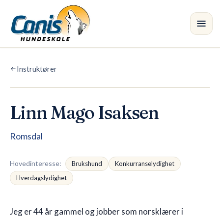
Skip to main content
Instruktører
Kurs
Avdelinger
Linn Mago Isaksen
Instruktører
•
Romsdal
Butikk
Hovedinteresse
:
Brukshund
Konkurranselydighet
Blogg
Hverdagslydighet
Jeg er 44 år gammel og jobber som norsklærer i