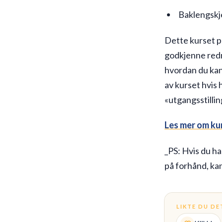
Baklengskj
Dette kurset p
godkjenne redn
hvordan du kan
av kurset hvis
«utgangsstillin
Les mer om kur
_PS: Hvis du har
på forhånd, ka
LIKTE DU DE