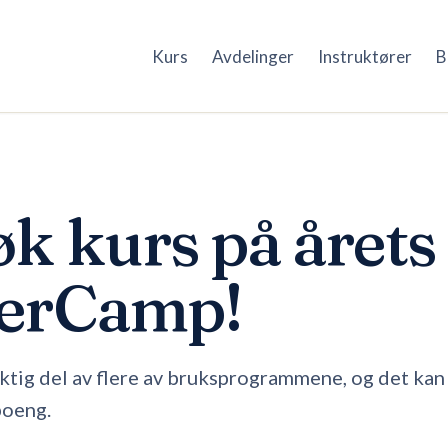
Kurs
Avdelinger
Instruktører
B
øk kurs på årets
kerCamp!
iktig del av flere av bruksprogrammene, og det kan
poeng.