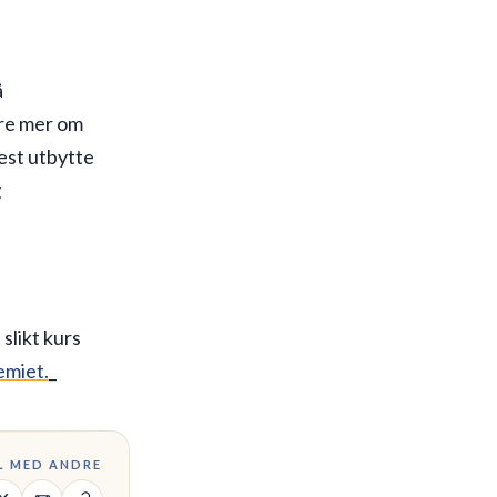
å
ære mer om
est utbytte
g
 slikt kurs
emiet.
_
L MED ANDRE