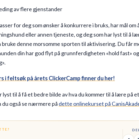
eding av flere gjenstander
asser for deg som ønsker å konkurrere i bruks, har mål om 
ingshund eller annen tjeneste, og deg som har lyst til å l
 bruke denne morsomme sporten til aktivisering. Du får m
 hunden din har god flyt på grunnferdigheten «hold fast» o
g».
s i feltsøk på årets ClickerCamp finner du her!
 lyst til å få et bedre bilde av hva du kommer til å lære på et
n du også se nærmere på
dette onlinekurset på CanisAkad
TTE?
DE