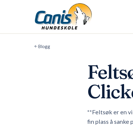
Skip to main content
Blogg
Felts
Clic
**Feltsøk er en v
fin plass å sanke 