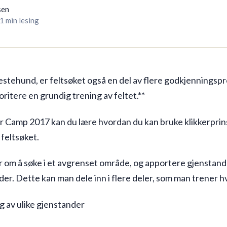
sen
1 min lesing
estehund, er feltsøket også en del av flere godkjenningsp
ioritere en grundig trening av feltet.**
er Camp 2017 kan du lære hvordan du kan bruke klikkerprin
feltsøket.
r om å søke i et avgrenset område, og apportere gjenstan
er. Dette kan man dele inn i flere deler, som man trener hv
 av ulike gjenstander