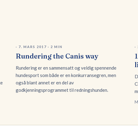
·
7. MARS 2017
·
2
MIN
·
Rundering the Canis way
1
Rundering er en sammensatt og veldig spennende
hundesport som både er en konkurransegren, men
D
ke
også blant annet er en del av
C
godkjenningsprogrammet til redningshunden.
m
M