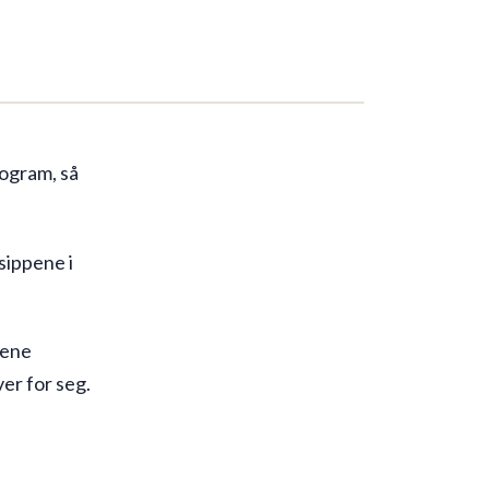
rogram, så
sippene i
dene
er for seg.