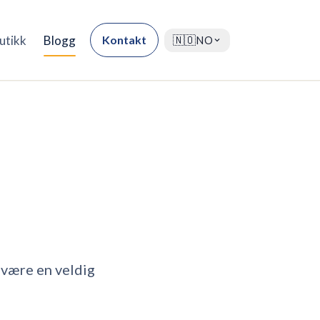
utikk
Blogg
Kontakt
🇳🇴
NO
 være en veldig