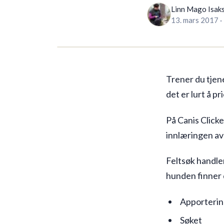
Linn Mago Isak
13. mars 2017
·
Trener du tjen
det er lurt å pr
På Canis Click
innlæringen av 
Feltsøk handle
hunden finner d
Apportering
Søket