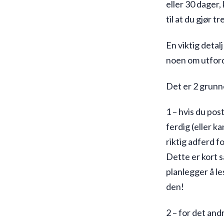
eller 30 dager,
til at du gjør 
En viktig detal
noen om utfordr
Det er 2 grunne
1 – hvis du pos
ferdig (eller ka
riktig adferd f
Dette er kort s
planlegger å le
den!
2 – for det and