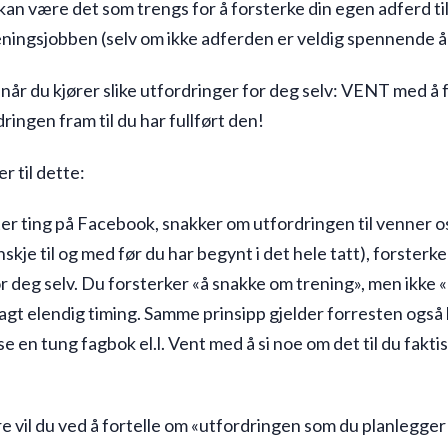
 kan være det som trengs for å forsterke din egen adferd ti
treningsjobben (selv om ikke adferden er veldig spennende å
j når du kjører slike utfordringer for deg selv: VENT med å 
ingen fram til du har fullført den!
r til dette:
ter ting på Facebook, snakker om utfordringen til venner o
nskje til og med før du har begynt i det hele tatt), forsterke
or deg selv. Du forsterker «å snakke om trening», men ikke «
agt elendig timing. Samme prinsipp gjelder forresten også 
se en tung fagbok el.l. Vent med å si noe om det til du faktis
re vil du ved å fortelle om «utfordringen som du planlegger 