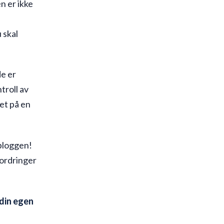
n er ikke
 skal
e er
troll av
øet på en
 bloggen!
fordringer
 din egen