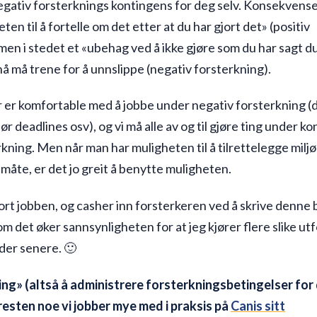
egativ forsterknings kontingens for deg selv. Konsekvense
ten til å fortelle om det etter at du har gjort det» (positiv
men i stedet et «ubehag ved å ikke gjøre som du har sagt du
å må trene for å unnslippe (negativ forsterkning).
er komfortable med å jobbe under negativ forsterkning (d
ør deadlines osv), og vi må alle av og til gjøre ting under kon
kning. Men når man har muligheten til å tilrettelegge milj
 måte, er det jo greit å benytte muligheten.
jort jobben, og casher inn forsterkeren ved å skrive denne
 om det øker sannsynligheten for at jeg kjører flere slike ut
der senere. 🙂
ing» (altså å administrere forsterkningsbetingelser for
resten noe vi jobber mye med i praksis på
Canis sitt