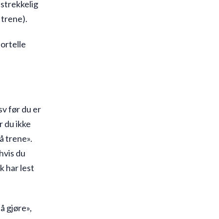
lstrekkelig
 trene).
fortelle
sv før du er
r du ikke
å trene».
hvis du
k har lest
å gjøre»,