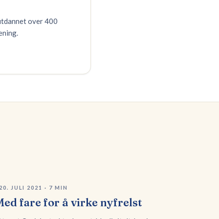
 utdannet over 400
ening.
20. JULI 2021
·
7
MIN
ed fare for å virke nyfrelst