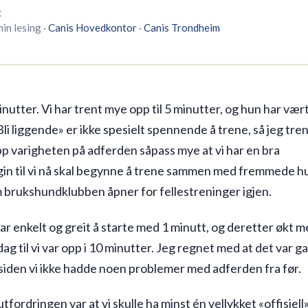
t
min lesing
·
Canis
Hovedkontor
·
Canis
Trondheim
nutter. Vi har trent mye opp til 5 minutter, og hun har vært
Bli liggende» er ikke spesielt spennende å trene, så jeg tren
pp varigheten på adferden såpass mye at vi har en bra
in til vi nå skal begynne å trene sammen med fremmede h
 brukshundklubben åpner for fellestreninger igjen.
r enkelt og greit å starte med 1 minutt, og deretter økt m
ag til vi var opp i 10 minutter. Jeg regnet med at det var g
iden vi ikke hadde noen problemer med adferden fra før.
tfordringen var at vi skulle ha minst én vellykket «offisiell