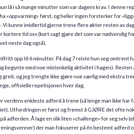
hun lå i så mange minutter som var dagens krav. I denne re
 ha «oppvarming» først, og heller ingen forsterker for «ligg»
e. Vi kunne imidlertid gjerne trene flere økter resten av da
r kortere tid osv (kort sagt gjøre det som var nødvendig fo
avet neste dag også).
eilfritt opp til 6 minutter. På dag 7 reiste hun seg omtrent h
ig begynte med noe mistenkelig aktivitet i hagen). Resten
g greit, og jeg trengte ikke gjøre noe særlig med ekstra tren
lange, offisielle repetisjonen hver dag.
er verdens enkleste adferd å trene (så lenge man ikke har f
iet). Utfordringen er først og fremst å GJØRE det ofte nok 
 på adferden. Å lage en slik liten «challenge» for seg selv (e
ningsvenner) der man fokuserer på én bestemt adferd ov