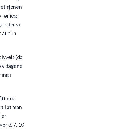
petisjonen
 før jeg
gen der vi
r at hun
alvveis (da
 av dagene
ing i
ått noe
til at man
ller
er 3, 7, 10