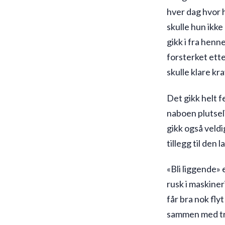
hver dag hvor 
skulle hun ikke
gikk i fra henn
forsterket ette
skulle klare kr
Det gikk helt f
naboen plutsel
gikk også veldi
tillegg til den 
«Bli liggende» 
rusk i maskiner
får bra nok flyt
sammen med tre