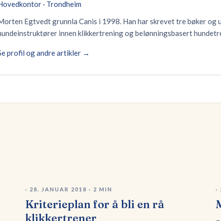
Hovedkontor · Trondheim
Morten Egtvedt grunnla Canis i 1998. Han har skrevet tre bøker og
hundeinstruktører innen klikkertrening og belønningsbasert hundetr
Se profil og andre artikler →
·
28. JANUAR 2018
·
2
MIN
·
Kriterieplan for å bli en rå
M
klikkertrener