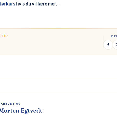
ktørkurs
hvis du vil lære mer.
_
TTE?
DE
SKREVET AV
Morten Egtvedt