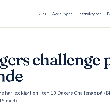
Kurs
Avdelinger
Instruktører
B
gers challenge p
nde
e har jeg kjørt en liten 10 Dagers Challenge på «B
15 mnd).