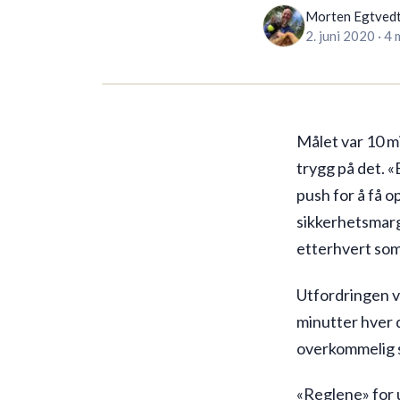
Morten Egtved
2. juni 2020
·
4 
Målet var 10 mi
trygg på det. «
push for å få o
sikkerhetsmarg
etterhvert som
Utfordringen va
minutter hver d
overkommelig s
«Reglene» for u