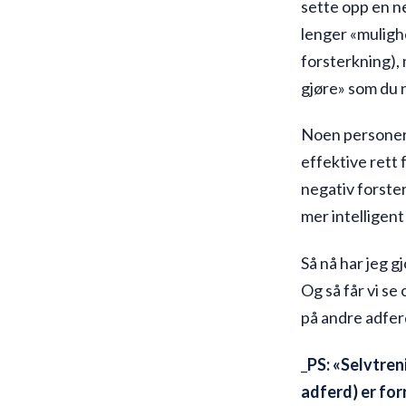
sette opp en n
lenger «mulighe
forsterkning), 
gjøre» som du n
Noen personer 
effektive rett f
negativ forster
mer intelligent
Så nå har jeg g
Og så får vi se
på andre adfer
_
PS: «Selvtren
adferd) er for