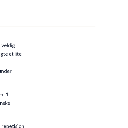
 veldig
gte et lite
under,
ed 1
anske
» repetisjon