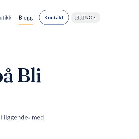
utikk
Blogg
Kontakt
🇳🇴
NO
å Bli
li liggende» med