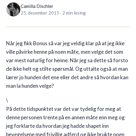
Camilla Dischler
25. desember 2015
·
2 min lesing
🇳🇴
NO
Når jeg fikk Bonus så var jeg veldig klar på at jeg ikke
ville påvirke henne på noen måte, men velge det som
var mest naturlig for henne. Når jeg sa dette så forsto
de ikke helt og stilte spørsmål. Og uttalte også at man
lærer jo hunden det ene eller det andre så hvordan kan
man la hunden velge?
\
På dette tidspunktet var det var tydelig for meg at
denne personen trente på en annen måte enn meg og
jeg forklarte da hvordan jeg hadde shapet inn
bevegelsene med frivillig adferd og ikke brukte noen