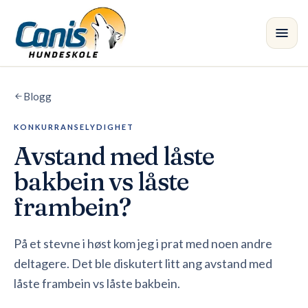
Skip to main content
Blogg
Kurs
KONKURRANSELYDIGHET
Avdelinger
Avstand med låste
Instruktører
bakbein vs låste
frambein?
Butikk
Blogg
På et stevne i høst kom jeg i prat med noen andre
•
deltagere. Det ble diskutert litt ang avstand med
låste frambein vs låste bakbein.