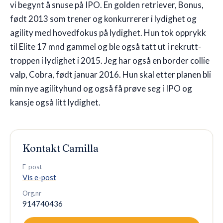
vi begynt å snuse på IPO. En golden retriever, Bonus,
født 2013 som trener og konkurrerer i lydighet og
🇳🇴
NO
agility med hovedfokus på lydighet. Hun tok opprykk
til Elite 17 mnd gammel og ble også tatt ut i rekrutt-
troppen i lydighet i 2015. Jeg har også en border collie
valp, Cobra, født januar 2016. Hun skal etter planen bli
min nye agilityhund og også få prøve seg i IPO og
kansje også litt lydighet.
Kontakt
Camilla
E-post
Vis e-post
Org.nr
914740436