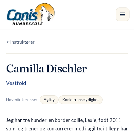
Skip to main content
Instruktører
Kurs
Avdelinger
Camilla Dischler
Instruktører
•
Vestfold
Butikk
Hovedinteresse
:
Agility
Konkurranselydighet
Blogg
Jeg har tre hunder, en border collie, Lexie, født 2011
som jeg trener og konkurrerer med i agility, i tillegg har