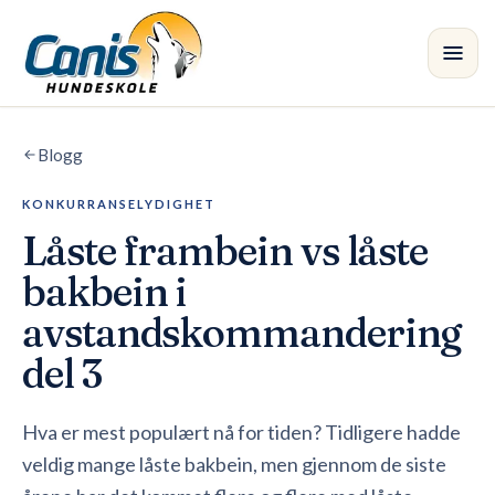
Skip to main content
Blogg
Kurs
KONKURRANSELYDIGHET
Avdelinger
Låste frambein vs låste
Instruktører
bakbein i
avstandskommandering
Butikk
del 3
Blogg
•
Hva er mest populært nå for tiden? Tidligere hadde
veldig mange låste bakbein, men gjennom de siste