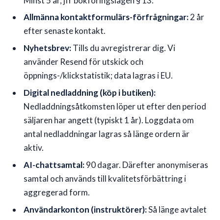
Minst 5 år, jfr bokföringslagen § 13.
Allmänna kontaktformulärs-förfrågningar:
2 år
efter senaste kontakt.
Nyhetsbrev:
Tills du avregistrerar dig. Vi
använder Resend för utskick och
öppnings-/klickstatistik; data lagras i EU.
Digital nedladdning (köp i butiken):
Nedladdningsåtkomsten löper ut efter den period
säljaren har angett (typiskt 1 år). Loggdata om
antal nedladdningar lagras så länge ordern är
aktiv.
AI-chattsamtal:
90 dagar. Därefter anonymiseras
samtal och används till kvalitetsförbättring i
aggregerad form.
Användarkonton (instruktörer):
Så länge avtalet