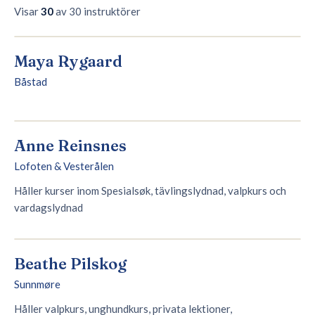
Visar
30
av 30 instruktörer
🇸🇪
SE
Maya Rygaard
Båstad
Anne Reinsnes
Lofoten & Vesterålen
Håller kurser inom Spesialsøk, tävlingslydnad, valpkurs och
vardagslydnad
Beathe Pilskog
Sunnmøre
Håller valpkurs, unghundkurs, privata lektioner,