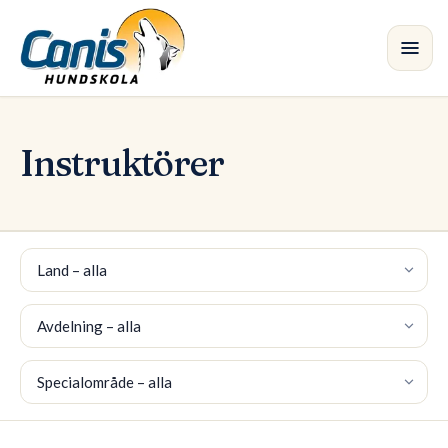
Hoppa till huvudinnehållet
Kurs
Instruktörer
Avdelningar
Instruktörer
•
Land
Butik
Avdelning
Blogg
Specialområde