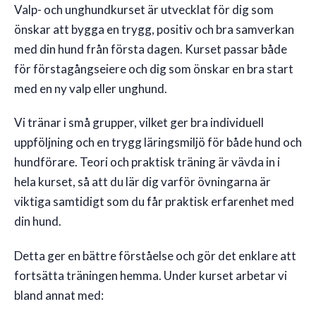
Valp- och unghundkurset är utvecklat för dig som
önskar att bygga en trygg, positiv och bra samverkan
🇸🇪
SE
med din hund från första dagen. Kurset passar både
för förstagångseiere och dig som önskar en bra start
med en ny valp eller unghund.
Vi tränar i små grupper, vilket ger bra individuell
uppföljning och en trygg läringsmiljö för både hund och
hundförare. Teori och praktisk träning är vävda in i
hela kurset, så att du lär dig varför övningarna är
viktiga samtidigt som du får praktisk erfarenhet med
din hund.
Detta ger en bättre förståelse och gör det enklare att
fortsätta träningen hemma. Under kurset arbetar vi
bland annat med: