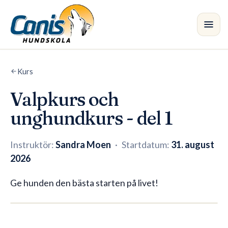
Hoppa till huvudinnehållet
Kurs
Kurs
•
Valpkurs och
Avdelningar
unghundkurs - del 1
Instruktörer
Instruktör:
Sandra Moen
·
Startdatum:
31. august
Butik
2026
Blogg
Ge hunden den bästa starten på livet!
5 platser kvar