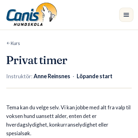
Hoppa till huvudinnehållet
Kurs
Kurs
•
Privat timer
Avdelningar
Instruktör:
Anne Reinsnes
·
Löpande start
Instruktörer
Butik
8 platser kvar
Tema kan du velge selv. Vi kan jobbe med alt fra valp til
Blogg
voksen hund uansett alder, enten det er
hverdagslydighet, konkurranselydighet eller
spesialsøk.