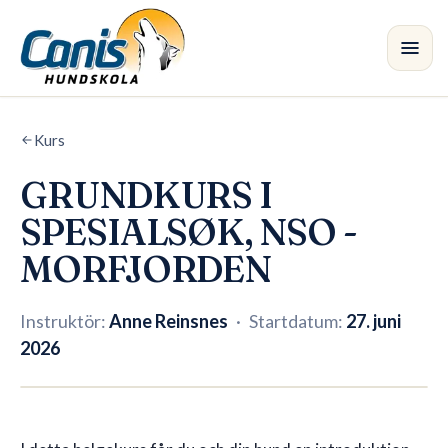
Hoppa till huvudinnehållet
Kurs
Kurs
•
GRUNDKURS I
Avdelningar
SPESIALSØK, NSO -
Instruktörer
MORFJORDEN
Butik
Instruktör:
Anne Reinsnes
·
Startdatum:
27. juni
2026
Blogg
3 platser kvar