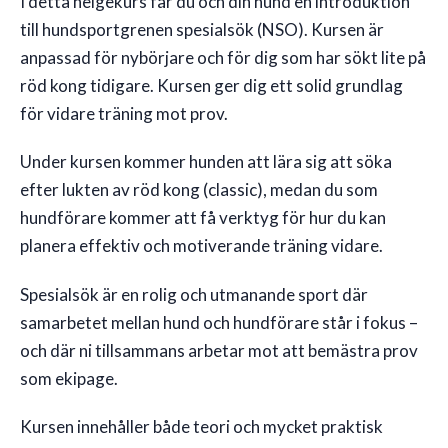
I detta helgekurs får du och din hund en introduktion
till hundsportgrenen spesialsök (NSO). Kursen är
🇸🇪
SE
anpassad för nybörjare och för dig som har sökt lite på
röd kong tidigare. Kursen ger dig ett solid grundlag
för vidare träning mot prov.
Under kursen kommer hunden att lära sig att söka
efter lukten av röd kong (classic), medan du som
hundförare kommer att få verktyg för hur du kan
planera effektiv och motiverande träning vidare.
Spesialsök är en rolig och utmanande sport där
samarbetet mellan hund och hundförare står i fokus –
och där ni tillsammans arbetar mot att bemästra prov
som ekipage.
Kursen innehåller både teori och mycket praktisk