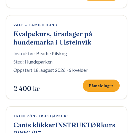
4 plasser igjen
VALP & FAMILIEHUND
Kvalpekurs, tirsdager på
hundemarka i Ulsteinvik
Instruktør:
Beathe Pilskog
Sted:
Hundeparken
Oppstart 18. august 2026
·
6 kvelder
Påmelding
2 400 kr
3 plasser igjen
TRENER/INSTRUKTØRKURS
Canis klikkerINSTRUKTØRkurs