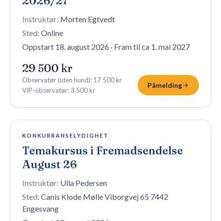
2026/27
Instruktør:
Morten Egtvedt
Sted:
Online
Oppstart 18. august 2026
·
Fram til ca 1. mai 2027
29 500 kr
Observatør (uten hund)
:
17 500 kr
Påmelding
VIP-observatør
:
3 500 kr
4 plasser igjen
KONKURRANSELYDIGHET
Temakursus i Fremadsendelse
August 26
Instruktør:
Ulla Pedersen
Sted:
Canis Klode Mølle Viborgvej 65 7442
Engesvang