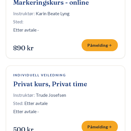
Markeringskurs - online
Instruktør:
Karin Beate Lyng
Sted:
Etter avtale
·
Påmelding
890 kr
4 plasser igjen
INDIVIDUELL VEILEDNING
Privat kurs, Privat time
Instruktør:
Trude Josefsen
Sted:
Etter avtale
Etter avtale
·
Påmelding
500 kr