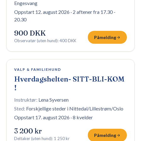
Engesvang
Oppstart 12. august 2026
·
2 aftener fra 17.30 -
20.30
900 DKK
Påmelding
Observatør (uten hund)
:
400 DKK
12 plasser igjen
VALP & FAMILIEHUND
Hverdagshelten- SITT-BLI-KOM
!
Instruktør:
Lena Syversen
Sted:
Forskjellige steder i Nittedal/Lillestrøm/Oslo
Oppstart 17. august 2026
·
8 kvelder
3 200 kr
Påmelding
Deltaker (uten hund)
:
1 250 kr