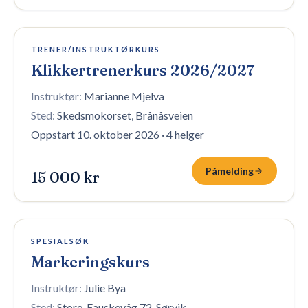
3 plasser igjen
TRENER/INSTRUKTØRKURS
Klikkertrenerkurs 2026/2027
Instruktør:
Marianne Mjelva
Sted:
Skedsmokorset, Brånåsveien
Oppstart 10. oktober 2026
·
4 helger
Påmelding
15 000 kr
Fullt — venteliste
SPESIALSØK
Markeringskurs
Instruktør:
Julie Bya
Sted:
Store-Fauskevåg 72, Sørvik