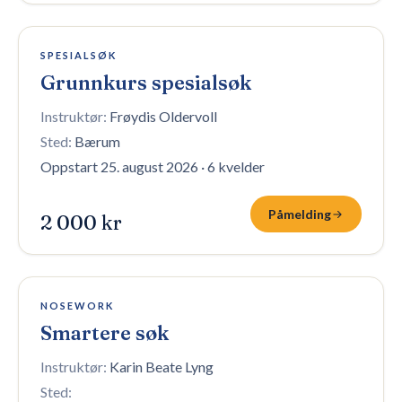
2 plasser igjen
SPESIALSØK
Grunnkurs spesialsøk
Instruktør:
Frøydis Oldervoll
Sted:
Bærum
Oppstart 25. august 2026
·
6 kvelder
Påmelding
2 000 kr
10 plasser igjen
NOSEWORK
Smartere søk
Instruktør:
Karin Beate Lyng
Sted: