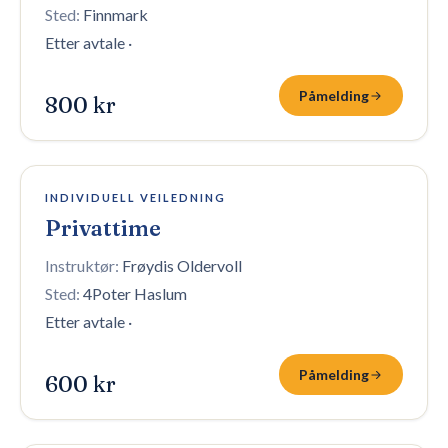
Sted:
Finnmark
Etter avtale
·
Påmelding
800 kr
10 plasser igjen
INDIVIDUELL VEILEDNING
Privattime
Instruktør:
Frøydis Oldervoll
Sted:
4Poter Haslum
Etter avtale
·
Påmelding
600 kr