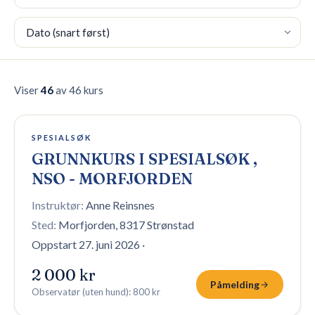
Sortering
🇳🇴
NO
Viser
46
av 46 kurs
3 plasser igjen
SPESIALSØK
GRUNNKURS I SPESIALSØK ,
NSO - MORFJORDEN
Instruktør:
Anne Reinsnes
Sted:
Morfjorden, 8317 Strønstad
Oppstart 27. juni 2026
·
2 000 kr
Påmelding
Observatør (uten hund)
:
800 kr