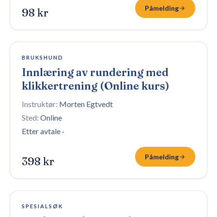
Påmelding
98 kr
Åpen påmelding
BRUKSHUND
Innlæring av rundering med
klikkertrening (Online kurs)
Instruktør:
Morten Egtvedt
Sted:
Online
Etter avtale
·
Påmelding
398 kr
100 plasser igjen
SPESIALSØK