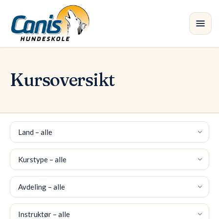
Hopp til hovedinnhold
Kurs
•
Kursoversikt
Avdelinger
Instruktører
Land
Butikk
Kurstype
Blogg
Avdeling
Instruktør