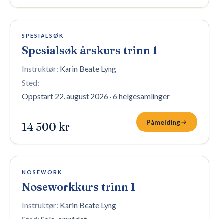
19 plasser igjen
SPESIALSØK
Spesialsøk årskurs trinn 1
Instruktør:
Karin Beate Lyng
Sted:
Oppstart 22. august 2026
·
6 helgesamlinger
Påmelding
14 500 kr
10 plasser igjen
NOSEWORK
Noseworkkurs trinn 1
Instruktør:
Karin Beate Lyng
Sted:
Sola-området