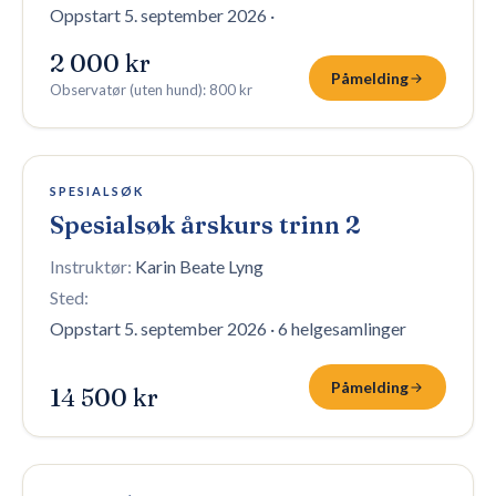
Oppstart 5. september 2026
·
2 000 kr
Påmelding
Observatør (uten hund)
:
800 kr
17 plasser igjen
SPESIALSØK
Spesialsøk årskurs trinn 2
Instruktør:
Karin Beate Lyng
Sted:
Oppstart 5. september 2026
·
6 helgesamlinger
Påmelding
14 500 kr
10 plasser igjen