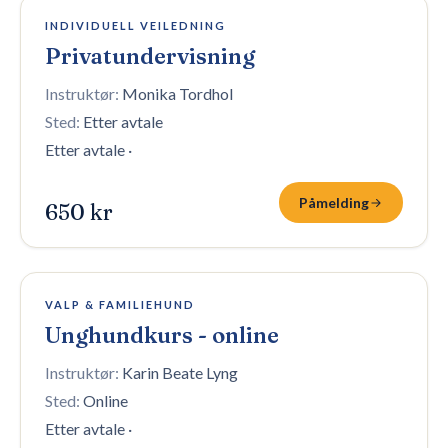
10 plasser igjen
INDIVIDUELL VEILEDNING
Privatundervisning
Instruktør:
Monika Tordhol
Sted:
Etter avtale
Etter avtale
·
Påmelding
650 kr
100 plasser igjen
VALP & FAMILIEHUND
Unghundkurs - online
Instruktør:
Karin Beate Lyng
Sted:
Online
Etter avtale
·