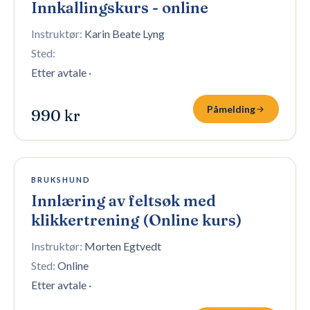
Innkallingskurs - online
Instruktør:
Karin Beate Lyng
Sted:
Etter avtale
·
Påmelding
990 kr
Åpen påmelding
BRUKSHUND
Innlæring av feltsøk med
klikkertrening (Online kurs)
Instruktør:
Morten Egtvedt
Sted:
Online
Etter avtale
·