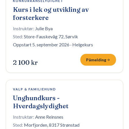
KONKURRANSELYDIGHET
Kurs i lek og utvikling av
forsterkere
Instruktør:
Julie Bya
Sted:
Store-Fauskevåg 72, Sørvik
Oppstart 5. september 2026
·
Helgekurs
Påmelding
2 100 kr
8 plasser igjen
VALP & FAMILIEHUND
Unghundkurs -
Hverdagslydighet
Instruktør:
Anne Reinsnes
Sted:
Morfjorden, 8317 Strønstad