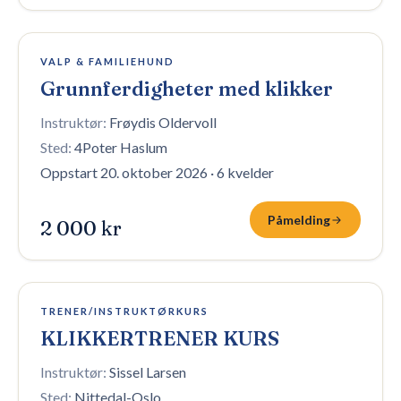
4 plasser igjen
VALP & FAMILIEHUND
Grunnferdigheter med klikker
Instruktør:
Frøydis Oldervoll
Sted:
4Poter Haslum
Oppstart 20. oktober 2026
·
6 kvelder
Påmelding
2 000 kr
1 plass igjen
TRENER/INSTRUKTØRKURS
KLIKKERTRENER KURS
Instruktør:
Sissel Larsen
Sted:
Nittedal-Oslo