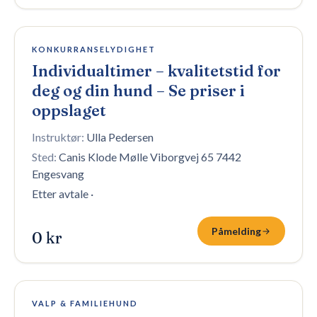
Åpen påmelding
KONKURRANSELYDIGHET
Individualtimer – kvalitetstid for
deg og din hund – Se priser i
oppslaget
Instruktør:
Ulla Pedersen
Sted:
Canis Klode Mølle Viborgvej 65 7442
Engesvang
Etter avtale
·
Påmelding
0 kr
100 plasser igjen
VALP & FAMILIEHUND