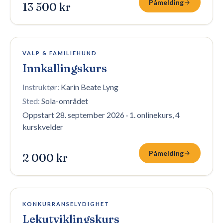
Påmelding
13 500 kr
6 plasser igjen
VALP & FAMILIEHUND
Innkallingskurs
Instruktør:
Karin Beate Lyng
Sted:
Sola-området
Oppstart 28. september 2026
·
1. onlinekurs, 4
kurskvelder
Påmelding
2 000 kr
6 plasser igjen
KONKURRANSELYDIGHET
Lekutviklingskurs