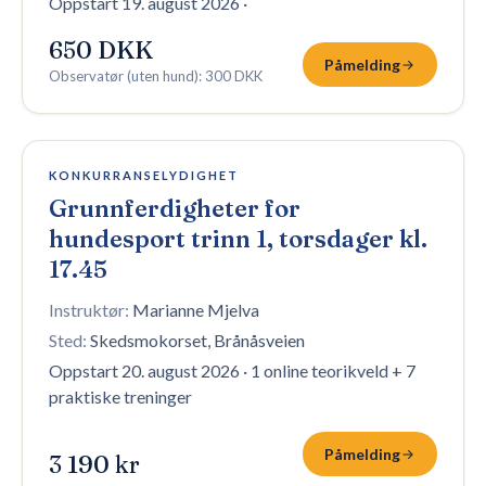
Oppstart 19. august 2026
·
650 DKK
Påmelding
Observatør (uten hund)
:
300 DKK
2 plasser igjen
KONKURRANSELYDIGHET
Grunnferdigheter for
hundesport trinn 1, torsdager kl.
17.45
Instruktør:
Marianne Mjelva
Sted:
Skedsmokorset, Brånåsveien
Oppstart 20. august 2026
·
1 online teorikveld + 7
praktiske treninger
Påmelding
3 190 kr