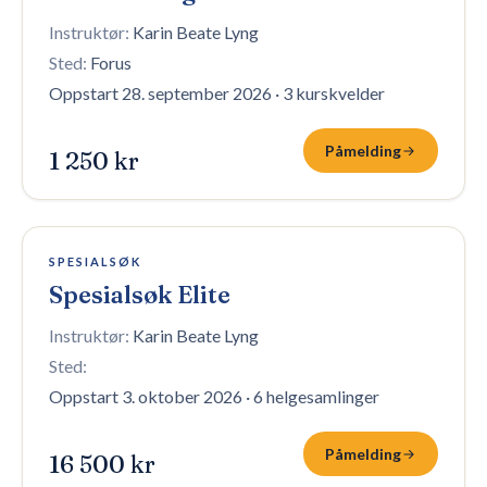
Instruktør:
Karin Beate Lyng
Sted:
Forus
Oppstart 28. september 2026
·
3 kurskvelder
Påmelding
1 250 kr
16 plasser igjen
SPESIALSØK
Spesialsøk Elite
Instruktør:
Karin Beate Lyng
Sted:
Oppstart 3. oktober 2026
·
6 helgesamlinger
Påmelding
16 500 kr