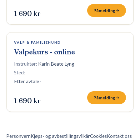
Påmelding
1 690 kr
100 plasser igjen
VALP & FAMILIEHUND
Valpekurs - online
Instruktør:
Karin Beate Lyng
Sted:
Etter avtale
·
Påmelding
1 690 kr
Personvern
Kjøps- og avbestillingsvilkår
Cookies
Kontakt oss