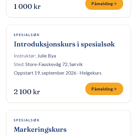
Påmelding
1 000 kr
1 plass igjen
SPESIALSØK
Introduksjonskurs i spesialsøk
Instruktør:
Julie Bya
Sted:
Store-Fauskevåg 72, Sørvik
Oppstart 19. september 2026
·
Helgekurs
Påmelding
2 100 kr
6 plasser igjen
SPESIALSØK
Markeringskurs