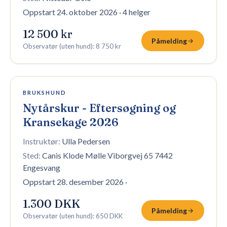
Oppstart 24. oktober 2026
·
4 helger
12 500 kr
Påmelding
Observatør (uten hund)
:
8 750 kr
Fullt — venteliste
BRUKSHUND
Nytårskur - Eftersøgning og
Kransekage 2026
Instruktør:
Ulla Pedersen
Sted:
Canis Klode Mølle Viborgvej 65 7442
Engesvang
Oppstart 28. desember 2026
·
1.300 DKK
Påmelding
Observatør (uten hund)
:
650 DKK