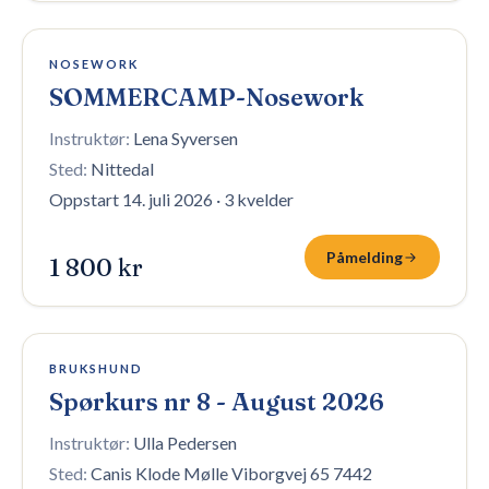
Påmelding stengt
NOSEWORK
SOMMERCAMP-Nosework
Instruktør:
Lena Syversen
Sted:
Nittedal
Oppstart 14. juli 2026
·
3 kvelder
Påmelding
1 800 kr
2 plasser igjen
BRUKSHUND
Spørkurs nr 8 - August 2026
Instruktør:
Ulla Pedersen
Sted:
Canis Klode Mølle Viborgvej 65 7442