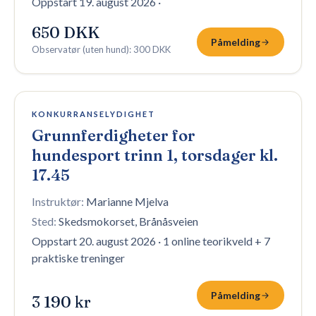
Oppstart 19. august 2026
·
650 DKK
Påmelding
Observatør (uten hund)
:
300 DKK
2 plasser igjen
KONKURRANSELYDIGHET
Grunnferdigheter for
hundesport trinn 1, torsdager kl.
17.45
Instruktør:
Marianne Mjelva
Sted:
Skedsmokorset, Brånåsveien
Oppstart 20. august 2026
·
1 online teorikveld + 7
praktiske treninger
Påmelding
3 190 kr