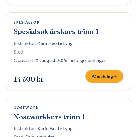
19 plasser igjen
SPESIALSØK
Spesialsøk årskurs trinn 1
Instruktør:
Karin Beate Lyng
Sted:
Oppstart 22. august 2026
·
6 helgesamlinger
Påmelding
14 500 kr
10 plasser igjen
NOSEWORK
Noseworkkurs trinn 1
Instruktør:
Karin Beate Lyng
Sted:
Sola-området