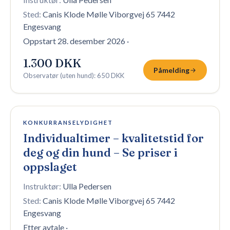
Sted:
Canis Klode Mølle Viborgvej 65 7442
Engesvang
Oppstart 28. desember 2026
·
1.300 DKK
Påmelding
Observatør (uten hund)
:
650 DKK
Åpen påmelding
KONKURRANSELYDIGHET
Individualtimer – kvalitetstid for
deg og din hund – Se priser i
oppslaget
Instruktør:
Ulla Pedersen
Sted:
Canis Klode Mølle Viborgvej 65 7442
Engesvang
Etter avtale
·