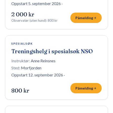
Oppstart 5. september 2026
·
2 000 kr
Påmelding
Observatør (uten hund)
:
800 kr
10 plasser igjen
SPESIALSØK
Treningshelg i spesialsøk NSO
Instruktør:
Anne Reinsnes
Sted:
Morfjorden
Oppstart 12. september 2026
·
Påmelding
800 kr
8 plasser igjen