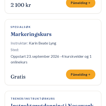
Påmelding
2 100 kr
6 plasser igjen
SPESIALSØK
Markeringskurs
Instruktør:
Karin Beate Lyng
Sted:
Oppstart 23. september 2026
·
4 kurskvelder og 1
onlinekurs
Påmelding
Gratis
8 plasser igjen
TRENER/INSTRUKTØRKURS
Instruktørutdanning i Nosework