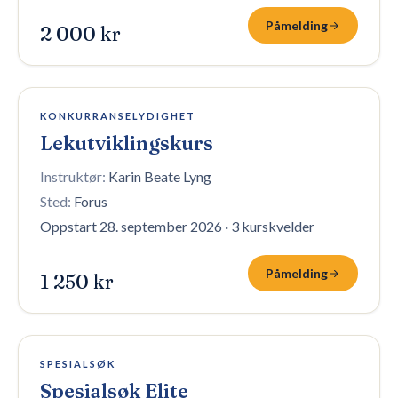
Påmelding
2 000 kr
6 plasser igjen
KONKURRANSELYDIGHET
Lekutviklingskurs
Instruktør:
Karin Beate Lyng
Sted:
Forus
Oppstart 28. september 2026
·
3 kurskvelder
Påmelding
1 250 kr
16 plasser igjen
SPESIALSØK
Spesialsøk Elite