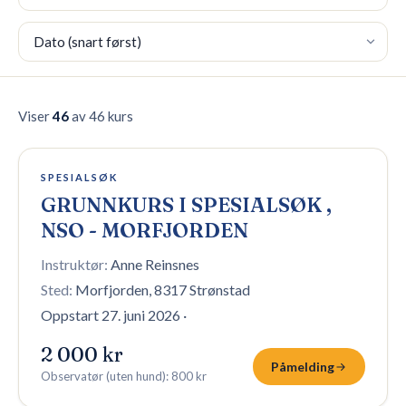
Sortering
🇳🇴
NO
Viser
46
av 46 kurs
3 plasser igjen
SPESIALSØK
GRUNNKURS I SPESIALSØK ,
NSO - MORFJORDEN
Instruktør:
Anne Reinsnes
Sted:
Morfjorden, 8317 Strønstad
Oppstart 27. juni 2026
·
2 000 kr
Påmelding
Observatør (uten hund)
:
800 kr