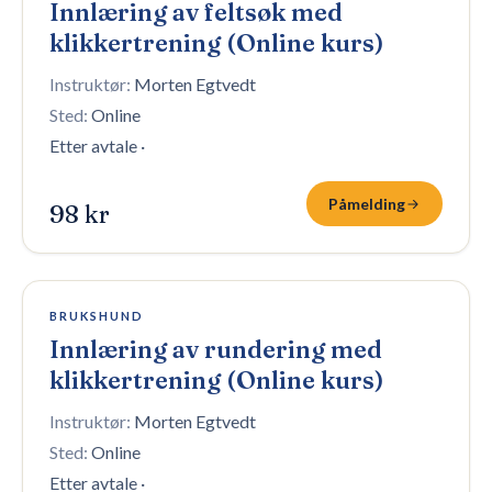
Innlæring av feltsøk med
klikkertrening (Online kurs)
Instruktør:
Morten Egtvedt
Sted:
Online
Etter avtale
·
Påmelding
98 kr
Åpen påmelding
BRUKSHUND
Innlæring av rundering med
klikkertrening (Online kurs)
Instruktør:
Morten Egtvedt
Sted:
Online
Etter avtale
·