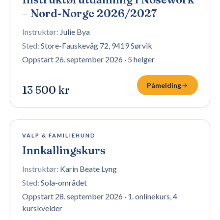
– Nord-Norge 2026/2027
Instruktør:
Julie Bya
Sted:
Store-Fauskevåg 72, 9419 Sørvik
Oppstart 26. september 2026
·
5 helger
Påmelding
13 500 kr
6 plasser igjen
VALP & FAMILIEHUND
Innkallingskurs
Instruktør:
Karin Beate Lyng
Sted:
Sola-området
Oppstart 28. september 2026
·
1. onlinekurs, 4
kurskvelder