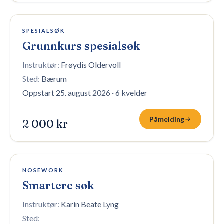
1 plass igjen
SPESIALSØK
Grunnkurs spesialsøk
Instruktør:
Frøydis Oldervoll
Sted:
Bærum
Oppstart 25. august 2026
·
6 kvelder
Påmelding
2 000 kr
10 plasser igjen
NOSEWORK
Smartere søk
Instruktør:
Karin Beate Lyng
Sted: