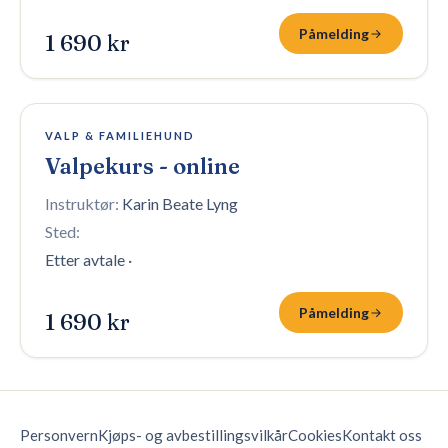
Påmelding
1 690 kr
100 plasser igjen
VALP & FAMILIEHUND
Valpekurs - online
Instruktør:
Karin Beate Lyng
Sted:
Etter avtale
·
Påmelding
1 690 kr
Personvern
Kjøps- og avbestillingsvilkår
Cookies
Kontakt oss