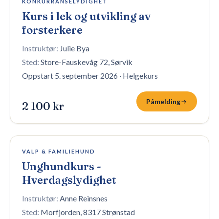
KONKURRANSELYDIGHET
Kurs i lek og utvikling av
forsterkere
Instruktør:
Julie Bya
Sted:
Store-Fauskevåg 72, Sørvik
Oppstart 5. september 2026
·
Helgekurs
Påmelding
2 100 kr
8 plasser igjen
VALP & FAMILIEHUND
Unghundkurs -
Hverdagslydighet
Instruktør:
Anne Reinsnes
Sted:
Morfjorden, 8317 Strønstad