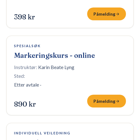
Påmelding
398 kr
100 plasser igjen
SPESIALSØK
Markeringskurs - online
Instruktør:
Karin Beate Lyng
Sted:
Etter avtale
·
Påmelding
890 kr
4 plasser igjen
INDIVIDUELL VEILEDNING