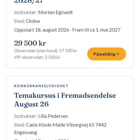
2026/27
Instruktør:
Morten Egtvedt
Sted:
Online
Oppstart 18. august 2026
·
Fram til ca 1. mai 2027
29 500 kr
Observatør (uten hund)
:
17 500 kr
Påmelding
VIP-observatør
:
3 500 kr
4 plasser igjen
KONKURRANSELYDIGHET
Temakursus i Fremadsendelse
August 26
Instruktør:
Ulla Pedersen
Sted:
Canis Klode Mølle Viborgvej 65 7442
Engesvang