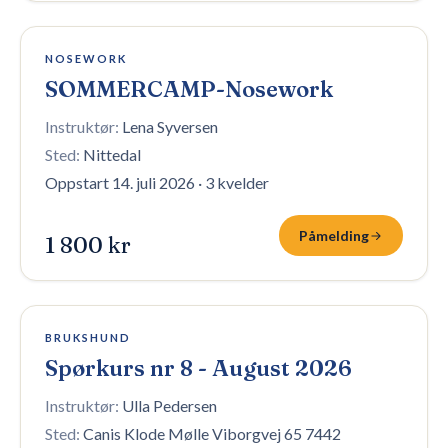
Påmelding stengt
NOSEWORK
SOMMERCAMP-Nosework
Instruktør:
Lena Syversen
Sted:
Nittedal
Oppstart 14. juli 2026
·
3 kvelder
Påmelding
1 800 kr
2 plasser igjen
BRUKSHUND
Spørkurs nr 8 - August 2026
Instruktør:
Ulla Pedersen
Sted:
Canis Klode Mølle Viborgvej 65 7442