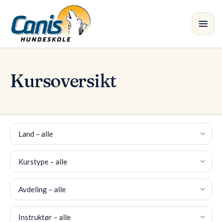
Hopp til hovedinnhold
Kurs
•
Kursoversikt
Avdelinger
Instruktører
Land
Butikk
Kurstype
Blogg
Avdeling
Instruktør