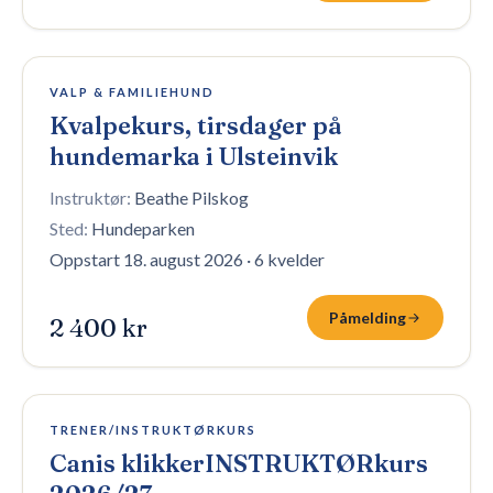
4 plasser igjen
VALP & FAMILIEHUND
Kvalpekurs, tirsdager på
hundemarka i Ulsteinvik
Instruktør:
Beathe Pilskog
Sted:
Hundeparken
Oppstart 18. august 2026
·
6 kvelder
Påmelding
2 400 kr
3 plasser igjen
TRENER/INSTRUKTØRKURS
Canis klikkerINSTRUKTØRkurs