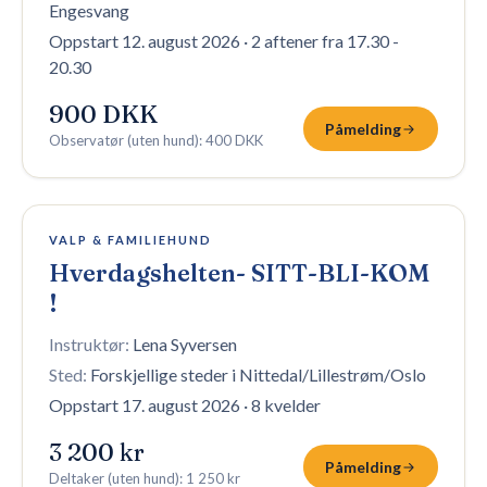
Engesvang
Oppstart 12. august 2026
·
2 aftener fra 17.30 -
20.30
900 DKK
Påmelding
Observatør (uten hund)
:
400 DKK
12 plasser igjen
VALP & FAMILIEHUND
Hverdagshelten- SITT-BLI-KOM
!
Instruktør:
Lena Syversen
Sted:
Forskjellige steder i Nittedal/Lillestrøm/Oslo
Oppstart 17. august 2026
·
8 kvelder
3 200 kr
Påmelding
Deltaker (uten hund)
:
1 250 kr