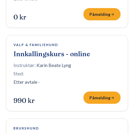
Påmelding
0 kr
100 plasser igjen
VALP & FAMILIEHUND
Innkallingskurs - online
Instruktør:
Karin Beate Lyng
Sted:
Etter avtale
·
Påmelding
990 kr
Åpen påmelding
BRUKSHUND