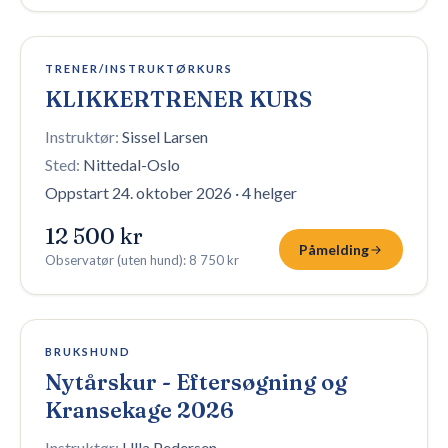
Fullt — venteliste
TRENER/INSTRUKTØRKURS
KLIKKERTRENER KURS
Instruktør:
Sissel Larsen
Sted:
Nittedal-Oslo
Oppstart 24. oktober 2026
·
4 helger
12 500 kr
Påmelding
Observatør (uten hund)
:
8 750 kr
Fullt — venteliste
BRUKSHUND
Nytårskur - Eftersøgning og
Kransekage 2026
Instruktør:
Ulla Pedersen