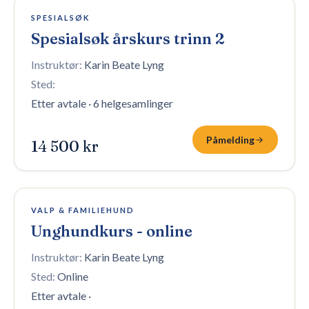
16 plasser igjen
SPESIALSØK
Spesialsøk årskurs trinn 2
Instruktør:
Karin Beate Lyng
Sted:
Etter avtale
·
6 helgesamlinger
Påmelding
14 500 kr
100 plasser igjen
VALP & FAMILIEHUND
Unghundkurs - online
Instruktør:
Karin Beate Lyng
Sted:
Online
Etter avtale
·