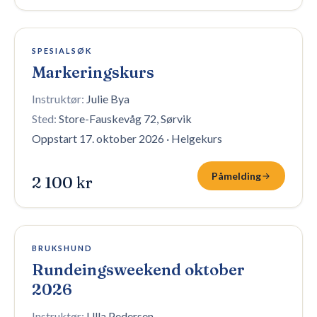
Fullt — venteliste
SPESIALSØK
Markeringskurs
Instruktør:
Julie Bya
Sted:
Store-Fauskevåg 72, Sørvik
Oppstart 17. oktober 2026
·
Helgekurs
Påmelding
2 100 kr
1 plass igjen
BRUKSHUND
Rundeingsweekend oktober
2026
Instruktør:
Ulla Pedersen