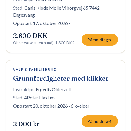
Sted:
Canis Klode Mølle Viborgvej 65 7442
Engesvang
Oppstart 17. oktober 2026
·
2.600 DKK
Påmelding
Observatør (uten hund)
:
1.300 DKK
4 plasser igjen
VALP & FAMILIEHUND
Grunnferdigheter med klikker
Instruktør:
Frøydis Oldervoll
Sted:
4Poter Haslum
Oppstart 20. oktober 2026
·
6 kvelder
Påmelding
2 000 kr