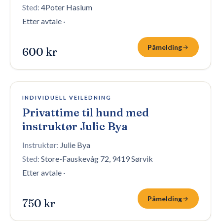
Sted:
4Poter Haslum
Etter avtale
·
Påmelding
600 kr
47 plasser igjen
INDIVIDUELL VEILEDNING
Privattime til hund med
instruktør Julie Bya
Instruktør:
Julie Bya
Sted:
Store-Fauskevåg 72, 9419 Sørvik
Etter avtale
·
Påmelding
750 kr