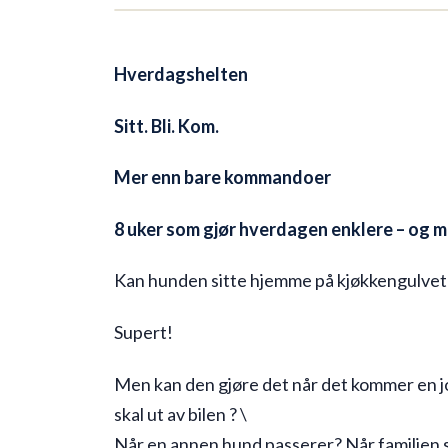
12 spots left
Hverdagshelten
Sitt. Bli. Kom.
Mer enn bare kommandoer
8 uker som gjør hverdagen enklere – og
Kan hunden sitte hjemme på kjøkkengulvet
Supert!
Men kan den gjøre det når det kommer en jo
skal ut av bilen ? \
Når en annen hund passerer? Når familien 