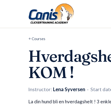
Skip to main content
Courses
Hverdagshe
KOM !
Instructor:
Lena Syversen
·
Start dat
La din hund bli en hverdagshelt ! 3 enkl