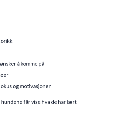
torikk
k ønsker å komme på
jøer
 fokus og motivasjonen
 hundene får vise hva de har lært