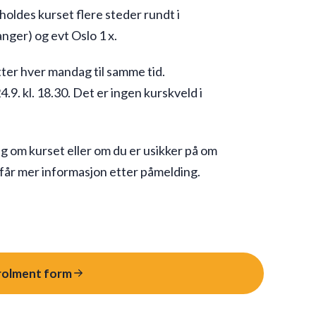
ø holdes kurset flere steder rundt i
anger) og evt Oslo 1 x.
tter hver mandag til samme tid.
 kl. 18.30. Det er ingen kurskveld i
 om kurset eller om du er usikker på om
får mer informasjon etter påmelding.
rolment form