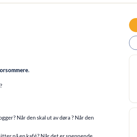
 morsommere.
?
gger? Når den skal ut av døra ? Når den
sitter på en kafé? Når det er spennende