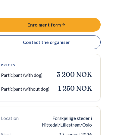
Enrolment form
Contact the organiser
PRICES
3 200 NOK
Participant (with dog)
1 250 NOK
Participant (without dog)
Location
Forskjellige steder i
Nittedal/Lillestrøm/Oslo
Start
17. august 2026