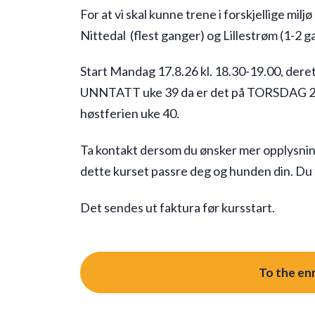
For at vi skal kunne trene i forskjellige milj
Nittedal (flest ganger) og Lillestrøm (1-2 g
Start Mandag 17.8.26 kl. 18.30-19.00, dere
UNNTATT uke 39 da er det på TORSDAG 24.9.
høstferien uke 40.
Ta kontakt dersom du ønsker mer opplysning
dette kurset passre deg og hunden din. Du 
Det sendes ut faktura før kursstart.
To the en