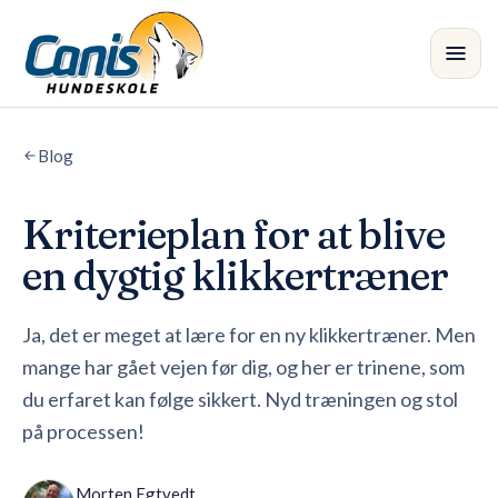
Spring til hovedindholdet
Blog
Kursus
Afdelinger
Kriterieplan for at blive
en dygtig klikkertræner
Instruktører
Ja, det er meget at lære for en ny klikkertræner. Men
Butik
mange har gået vejen før dig, og her er trinene, som
Blog
•
du erfaret kan følge sikkert. Nyd træningen og stol
på processen!
Morten Egtvedt