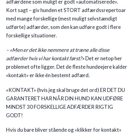
adfærdene som muligt er godt «automatiserede».
Kort sagt – giv hunden et STORT adfærdssrepertoar
med mange forskellige (mest muligt selvstændigt
udførte) adfærder, som den kan udføre godt i flere
forskellige situationer.
– «Men er det ikke nemmere at træne alle disse
adfærder hvis vi har kontakt først?»
Det er netop her
problemet ofte ligger. Det de fleste hundeejere kalder
«kontakt» er ikke én bestemt adfærd.
«KONTAKT» (hvis jeg skal bruge det ord) ER DET DU
GARANTERET HAR NÅR DIN HUND KAN UDFØRE
MINDST 30 FORSKELLIGE ADFÆRDER RIGTIG
GODT!
Hvis du bare bliver stående og «klikker for kontakt»