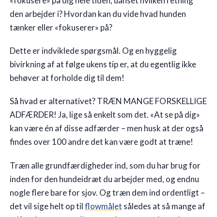
«fokusere» på dig hele tiden, uanset hvilken retning
den arbejder i? Hvordan kan du vide hvad hunden
tænker eller «fokuserer» på?
Dette er indviklede spørgsmål. Og en hyggelig
bivirkning af at følge ukens tip er, at du egentlig ikke
behøver at forholde dig til dem!
Så hvad er alternativet? TRÆN MANGE FORSKELLIGE
ADFÆRDER! Ja, lige så enkelt som det. «At se på dig»
kan være én af disse adfærder – men husk at der også
findes over 100 andre det kan være godt at træne!
Træn alle grundfærdigheder ind, som du har brug for
inden for den hundeidræt du arbejder med, og endnu
nogle flere bare for sjov. Og træn dem ind ordentligt –
det vil sige helt op til
flowmålet
således at så mange af