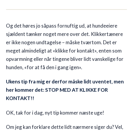
🇩🇰
DK
Og det høres jo såpass fornuftig ud, at hundeeiere
sjældent tænker noget mere over det. Klikkertænere
er ikke nogen undtagelse – måske tværtom. Det er
meget almindeligt at «klikke for kontakt», enten som
opvarmning eller når tingene bliver lidt vanskelige for
hunden, «for at få den i gang igen».
Ukens tip fra mig er derfor måske lidt uventet, men
her kommer det: STOP MED AT KLIKKE FOR
KONTAKT!!
OK, tak for i dag, nyt tip kommer næste uge!
Om jeg kan forklare dette lidt nærmere siger du? Vel,