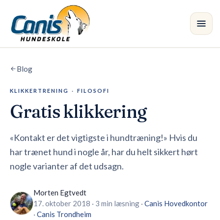
Spring til hovedindholdet
Blog
Kursus
KLIKKERTRENING
·
FILOSOFI
Afdelinger
Gratis klikkering
Instruktører
«Kontakt er det vigtigste i hundtræning!» Hvis du
Butik
har trænet hund i nogle år, har du helt sikkert hørt
nogle varianter af det udsagn.
Blog
•
Morten Egtvedt
17. oktober 2018
·
3 min læsning
·
Canis
Hovedkontor
·
Canis
Trondheim