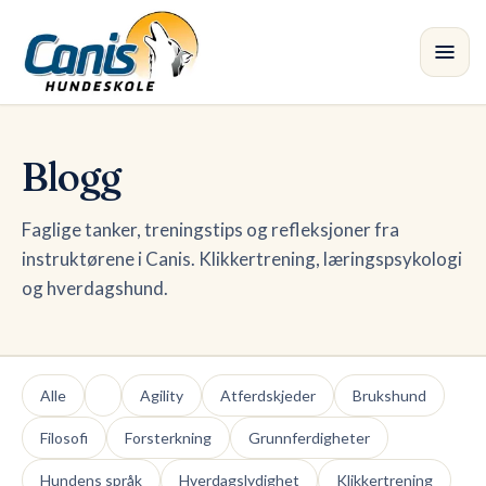
Skip to main content
Kurs
Blogg
Avdelinger
Faglige tanker, treningstips og refleksjoner fra
instruktørene i Canis. Klikkertrening, læringspsykologi
Instruktører
og hverdagshund.
Butikk
Blogg
•
Alle
Agility
Atferdskjeder
Brukshund
Filosofi
Forsterkning
Grunnferdigheter
Hundens språk
Hverdagslydighet
Klikkertrening