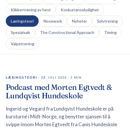
Klikkertrening av hest
Konkurranselydighet
🇳🇴
NO
Læringsteori
Nosework
Nyheter
Selvtrening
Spesialsøk
The Constructional Approach
Timing
Valpetrening
LÆRINGSTEORI
·
28. JULI 2026
·
1
MIN
Podcast med Morten Egtvedt &
Lundqvist Hundeskole
Ingerid og Vegard fra Lundqvist Hundeskole er på
kursturné i Midt-Norge, og benytter sjansen til å
svippe innom Morten Egtvedt fra Canis Hundeskole