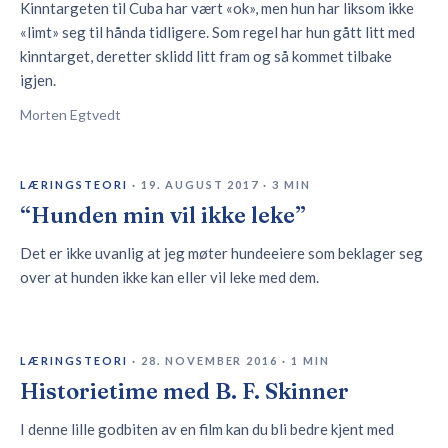
Kinntargeten til Cuba har vært «ok», men hun har liksom ikke
«limt» seg til hånda tidligere. Som regel har hun gått litt med
kinntarget, deretter sklidd litt fram og så kommet tilbake
igjen.
Morten Egtvedt
LÆRINGSTEORI
·
19. AUGUST 2017
·
3
MIN
“Hunden min vil ikke leke”
Det er ikke uvanlig at jeg møter hundeeiere som beklager seg
over at hunden ikke kan eller vil leke med dem.
LÆRINGSTEORI
·
28. NOVEMBER 2016
·
1
MIN
Historietime med B. F. Skinner
I denne lille godbiten av en film kan du bli bedre kjent med