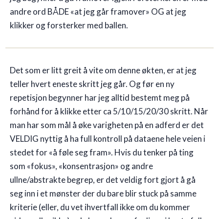
andre ord BÅDE «at jeg går framover» OG at jeg
klikker og forsterker med ballen.
Det som er litt greit å vite om denne økten, er at jeg
teller hvert eneste skritt jeg går. Og før en ny
repetisjon begynner har jeg alltid bestemt meg på
forhånd for å klikke etter ca 5/10/15/20/30 skritt. Når
man har som mål å øke varigheten på en adferd er det
VELDIG nyttig å ha full kontroll på dataene hele veien i
stedet for «å føle seg fram». Hvis du tenker på ting
som «fokus», «konsentrasjon» og andre
ullne/abstrakte begrep, er det veldig fort gjort å gå
seg inn i et mønster der du bare blir stuck på samme
kriterie (eller, du vet ihvertfall ikke om du kommer