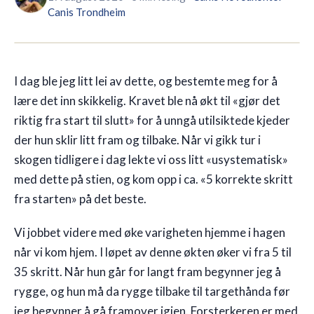
Canis
Trondheim
🇳🇴
NO
I dag ble jeg litt lei av dette, og bestemte meg for å
lære det inn skikkelig. Kravet ble nå økt til «gjør det
riktig fra start til slutt» for å unngå utilsiktede kjeder
der hun sklir litt fram og tilbake. Når vi gikk tur i
skogen tidligere i dag lekte vi oss litt «usystematisk»
med dette på stien, og kom opp i ca. «5 korrekte skritt
fra starten» på det beste.
Vi jobbet videre med øke varigheten hjemme i hagen
når vi kom hjem. I løpet av denne økten øker vi fra 5 til
35 skritt. Når hun går for langt fram begynner jeg å
rygge, og hun må da rygge tilbake til targethånda før
jeg begynner å gå framover igjen. Forsterkeren er med