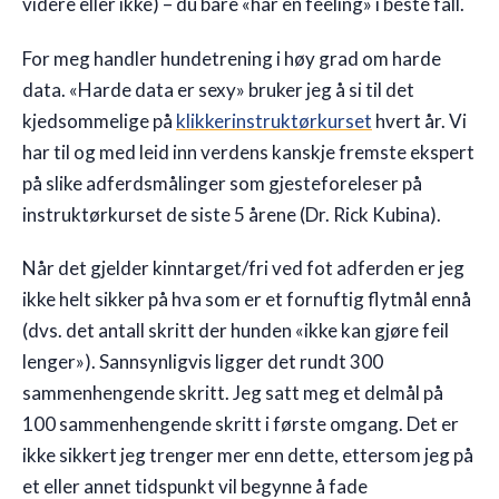
videre eller ikke) – du bare «har en feeling» i beste fall.
For meg handler hundetrening i høy grad om harde
data. «Harde data er sexy» bruker jeg å si til det
kjedsommelige på
klikkerinstruktørkurset
hvert år. Vi
har til og med leid inn verdens kanskje fremste ekspert
på slike adferdsmålinger som gjesteforeleser på
instruktørkurset de siste 5 årene (Dr. Rick Kubina).
Når det gjelder kinntarget/fri ved fot adferden er jeg
ikke helt sikker på hva som er et fornuftig flytmål ennå
(dvs. det antall skritt der hunden «ikke kan gjøre feil
lenger»). Sannsynligvis ligger det rundt 300
sammenhengende skritt. Jeg satt meg et delmål på
100 sammenhengende skritt i første omgang. Det er
ikke sikkert jeg trenger mer enn dette, ettersom jeg på
et eller annet tidspunkt vil begynne å fade