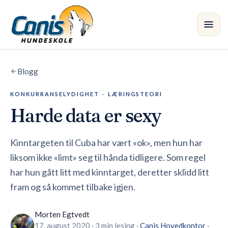
Skip to main content
Blogg
Kurs
KONKURRANSELYDIGHET
·
LÆRINGSTEORI
Avdelinger
Harde data er sexy
Instruktører
Kinntargeten til Cuba har vært «ok», men hun har
Butikk
liksom ikke «limt» seg til hånda tidligere. Som regel
har hun gått litt med kinntarget, deretter sklidd litt
Blogg
•
fram og så kommet tilbake igjen.
Morten Egtvedt
17. august 2020
·
3 min lesing
·
Canis
Hovedkontor
·