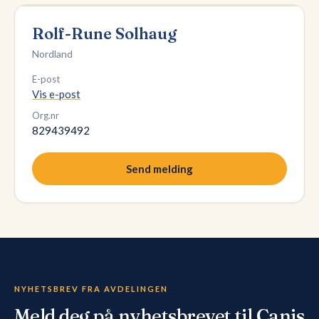
Rolf-Rune Solhaug
Nordland
E-post
Vis e-post
Org.nr
829439492
Send melding
NYHETSBREV FRA AVDELINGEN
Meld deg på nyhetsbrevet til Canis