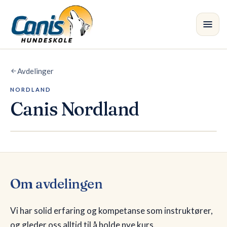
Skip to main content
Avdelinger
Kurs
NORDLAND
Avdelinger
•
Canis
Nordland
Instruktører
Butikk
Blogg
Om avdelingen
Vi har solid erfaring og kompetanse som instruktører,
og gleder oss alltid til å holde nye kurs.