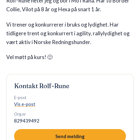
Rolf-Rune heter jeg og bor i Mo i Rana. Har to Border
Collie, Vilot på 8 år og Hexa på snart 1 år.
🇳🇴
NO
Vi trener og konkurrerer i bruks og lydighet. Har
tidligere trent og konkurrert i agility, rallylydighet og
vært aktiv i Norske Redningshunder.
Vel møtt på kurs! 🙂
Kontakt
Rolf-Rune
E-post
Vis e-post
Org.nr
829439492
Send melding