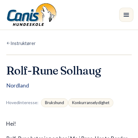
Skip to main content
Instruktører
Kurs
Avdelinger
Rolf-Rune Solhaug
Instruktører
•
Nordland
Butikk
Hovedinteresse
:
Brukshund
Konkurranselydighet
Blogg
Hei!