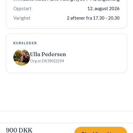
Oppstart
12. august 2026
Varighet
2 aftener fra 17.30 - 20.30
KURSLEDER
Ulla Pedersen
Org.nr
DK39012294
Personvern
Kjøps- og avbestillingsvilkår
Cookies
Kontakt oss
900 DKK
© 2026 Canis Hundetrening AS