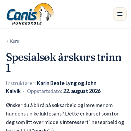
Skip to main content
Kurs
Kurs
•
Spesialsøk årskurs trinn
Avdelinger
1
Instruktører
Instruktører:
Karin Beate Lyng og John
Butikk
Kalvik
·
Oppstartsdato:
22. august 2026
Blogg
Ønsker du å bli rå på søksarbeid og lære mer om
hundens unike luktesans? Dette er kurset som for
deg som litt over middels interessert i nesearbeid og
har lyst til å "nerde" :)