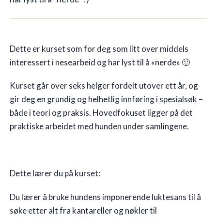
🇳🇴
NO
19 plasser igjen
Dette er kurset som for deg som litt over middels
interessert i nesearbeid og har lyst til å «nerde» 🙂
Kurset går over seks helger fordelt utover ett år, og
gir deg en grundig og helhetlig innføring i spesialsøk –
både i teori og praksis. Hovedfokuset ligger på det
praktiske arbeidet med hunden under samlingene.
Dette lærer du på kurset:
Du lærer å bruke hundens imponerende luktesans til å
søke etter alt fra kantareller og nøkler til