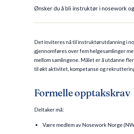
Ønsker du å bli instruktør i nosework og
8 plasser igjen
Det inviteres nå til instruktørutdanning i
gjennomføres over fem helgesamlinger med 
mellom samlingene. Målet er å utdanne flere
til økt aktivitet, kompetanse og rekrutterin
Formelle opptakskrav
Deltaker må:
Være medlem av Nosework Norge (N