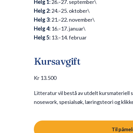
Helg 1:
26.–27. september\
Helg 2:
24.–25. oktober\
Helg 3:
21.–22. november\
Helg 4:
16.–17. januar\
Helg 5:
13.–14. februar
Kursavgift
Kr 13.500
Litteratur vil bestå av utdelt kursmateriell
nosework, spesialsøk, læringsteori og klikk
Til påme