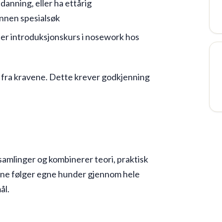
anning, eller ha ettårig
nnen spesialsøk
ler introduksjonskurs i nosework hos
on fra kravene. Dette krever godkjenning
amlinger og kombinerer teori, praktisk
rne følger egne hunder gjennom hele
ål.