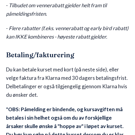
-
Tilbudet om vennerabatt gjelder helt fram til
påmeldingsfristen.
-
Flere rabatter (f.eks. vennerabatt og early bird rabatt)
kan IKKE kombineres - høyeste rabatt gjelder.
Betaling/fakturering
Du kan betale kurset med kort (på neste side), eller
velge faktura fra Klarna med 30 dagers betalingsfrist.
Delbetalinger er også tilgjengelig gjennom Klarna hvis
du ønsker det.
*OBS: Påmelding er bindende, og kursavgiften må
betales i sin helhet også om du av forskjellige
årsaker skulle ønske å "hoppe av" i løpet av kurset.
Du bør kun søke på dette kurset dersom du er klar