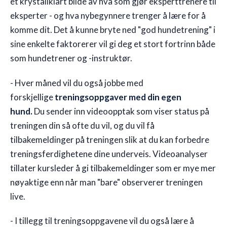
et krystallklart bilde av hva som gjør eksperttrenere til
eksperter - og hva nybegynnere trenger å lære for å
komme dit. Det å kunne bryte ned "god hundetrening" i
sine enkelte faktorerer vil gi deg et stort fortrinn både
som hundetrener og -instruktør.
- Hver måned vil du også jobbe med
forskjellige
treningsoppgaver med din egen
hund.
Du sender inn videoopptak som viser status på
treningen din så ofte du vil, og du vil få
tilbakemeldinger på treningen slik at du kan forbedre
treningsferdighetene dine underveis. Videoanalyser
tillater kursleder å gi tilbakemeldinger som er mye mer
nøyaktige enn når man "bare" observerer treningen
live.
- I tillegg til treningsoppgavene vil du også lære å