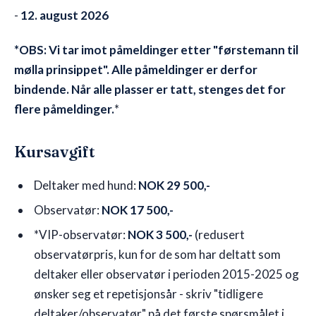
-
12. august 2026
*OBS: Vi tar imot påmeldinger etter "førstemann til
mølla prinsippet". Alle påmeldinger er derfor
bindende. Når alle plasser er tatt, stenges det for
flere påmeldinger.
*
Kursavgift
Deltaker med hund:
NOK 29 500,-
Observatør:
NOK 17 500,-
*VIP-observatør:
NOK 3 500,-
(redusert
observatørpris, kun for de som har deltatt som
deltaker eller observatør i perioden 2015-2025 og
ønsker seg et repetisjonsår - skriv "tidligere
deltaker/observatør" på det første spørsmålet i