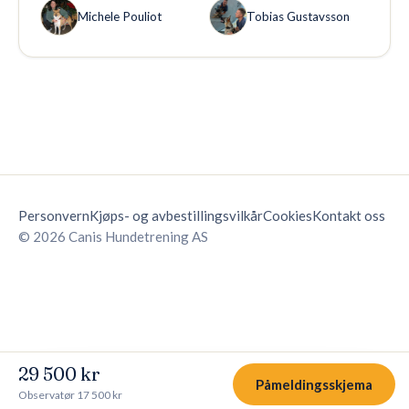
Michele Pouliot
Tobias Gustavsson
Personvern
Kjøps- og avbestillingsvilkår
Cookies
Kontakt oss
© 2026 Canis Hundetrening AS
29 500 kr
Påmeldingsskjema
Observatør
17 500 kr