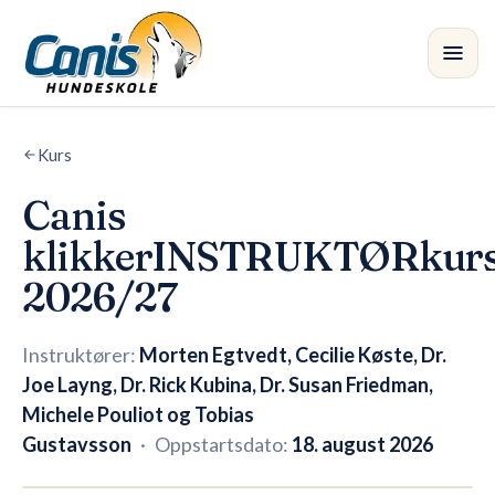
Skip to main content
Kurs
Kurs
•
Canis
Avdelinger
klikkerINSTRUKTØRkur
Instruktører
2026/27
Butikk
Instruktører:
Morten Egtvedt, Cecilie Køste, Dr.
Joe Layng, Dr. Rick Kubina, Dr. Susan Friedman,
Blogg
Michele Pouliot og Tobias
Gustavsson
·
Oppstartsdato:
18. august 2026