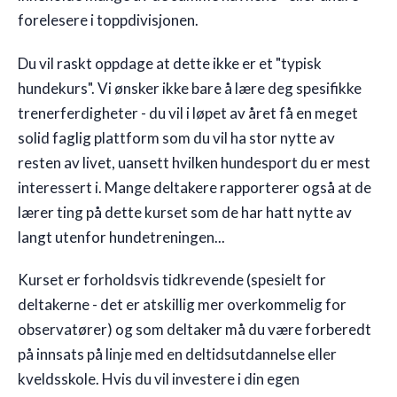
forelesere i toppdivisjonen.
Du vil raskt oppdage at dette ikke er et "typisk
hundekurs". Vi ønsker ikke bare å lære deg spesifikke
trenerferdigheter - du vil i løpet av året få en meget
solid faglig plattform som du vil ha stor nytte av
resten av livet, uansett hvilken hundesport du er mest
interessert i. Mange deltakere rapporterer også at de
lærer ting på dette kurset som de har hatt nytte av
langt utenfor hundetreningen...
Kurset er forholdsvis tidkrevende (spesielt for
deltakerne - det er atskillig mer overkommelig for
observatører) og som deltaker må du være forberedt
på innsats på linje med en deltidsutdannelse eller
kveldsskole. Hvis du vil investere i din egen