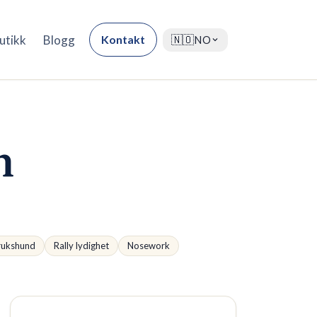
utikk
Blogg
Kontakt
🇳🇴
NO
n
rukshund
Rally lydighet
Nosework