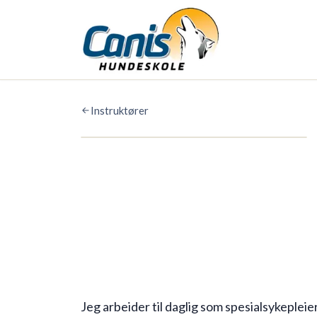
Skip to main content
Instruktører
Jeg arbeider til daglig som spesialsykeplei