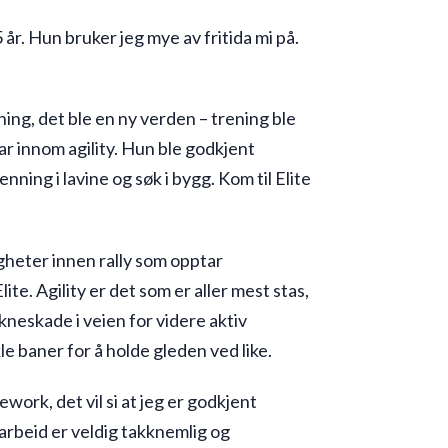
 år. Hun bruker jeg mye av fritida mi på.
ing, det ble en ny verden – trening ble
ar innom agility. Hun ble godkjent
ning i lavine og søk i bygg. Kom til Elite
gheter innen rally som opptar
ite. Agility er det som er aller mest stas,
neskade i veien for videre aktiv
 baner for å holde gleden ved like.
ork, det vil si at jeg er godkjent
rbeid er veldig takknemlig og