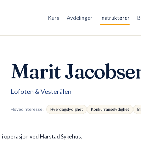
Kurs
Avdelinger
Instruktører
B
Marit Jacobse
Lofoten & Vesterålen
Hovedinteresse
:
Hverdagslydighet
Konkurranselydighet
B
er i operasjon ved Harstad Sykehus.