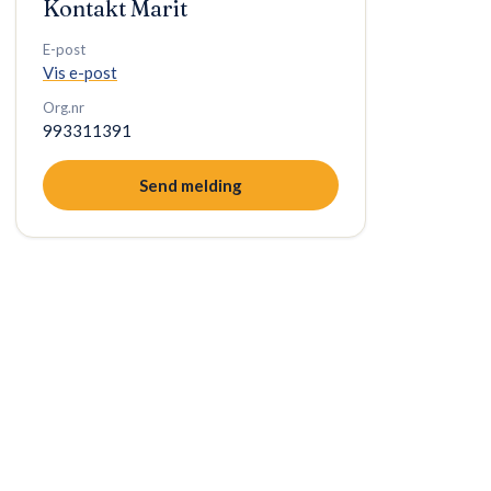
Kontakt
Marit
E-post
Vis e-post
Org.nr
993311391
Send melding