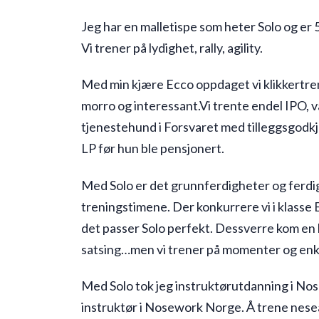
Jeg har en malletispe som heter Solo og er 5
Vi trener på lydighet, rally, agility.
Med min kjære Ecco oppdaget vi klikkertren
morro og interessant.Vi trente endel IPO, v
tjenestehund i Forsvaret med tilleggsgodkjen
LP før hun ble pensjonert.
Med Solo er det grunnferdigheter og ferdi
treningstimene. Der konkurrere vi i klasse El
det passer Solo perfekt. Dessverre kom en k
satsing…men vi trener på momenter og enkle
Med Solo tok jeg instruktørutdanning i Nosew
instruktør i Nosework Norge. Å trene nesea