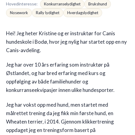
Hovedinteresse
:
Konkurranselydighet
Brukshund
Nosework
Rally lydighet
Hverdagslydighet
🇳🇴
NO
Hei! Jeg heter Kristine og er instruktør for Canis
hundeskole i Bodø, hvor jeg nylig har startet opp en ny
Canis-avdeling.
Jeg har over 10 års erfaring som instruktør på
Østlandet, og har bred erfaring med kurs og
oppfølging av både familiehunder og
konkurranseekvipasjer innen ulike hundesporter.
Jeg har vokst opp med hund, men startet med
målrettet trening da jeg fikk min første hund, en
Wheaten terrier, i 2014. Gjennom klikkertrening
oppdaget jeg en treningsform basert på