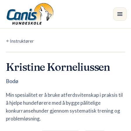
Skip to main content
Instruktører
Kurs
Avdelinger
Kristine Korneliussen
Instruktører
•
Bodø
Butikk
Min spesialitet er å bruke atferdsvitenskap i praksis til
å hjelpe hundeførere med å bygge pålitelige
Blogg
konkurransehunder gjennom systematisk trening og
problemløsning.