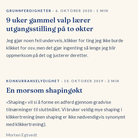
GRUNNFERDIGHETER
·
6. OKTOBER 2020
·
1
MIN
9 uker gammel valp lærer
utgangsstilling på to økter
Jeg gjør noen feil underveis, klikker for ting jeg ikke burde
klikket for osv, men det gjør ingenting så lenge jeg blir
oppmerksom på det og justerer deretter.
KONKURRANSELYDIGHET
·
10. OKTOBER 2019
·
2
MIN
En morsom shapingøkt
«Shaping» vil si å forme en adferd gjennom gradvise
tilnærminger til sluttmålet. Vi bruker veldig mye shaping i
klikkertrening (men shaping er ikke nødvendigvis synonymt
med klikkertrening).
Morten Egtvedt