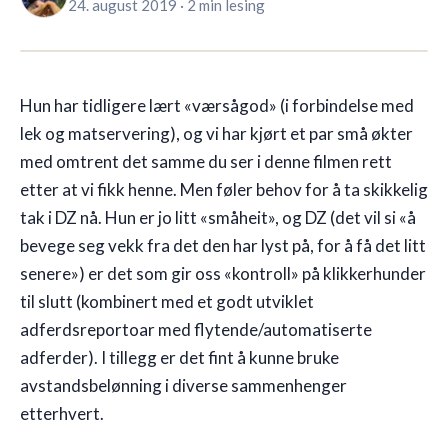
24. august 2019
·
2 min lesing
🇳🇴
NO
Hun har tidligere lært «værsågod» (i forbindelse med
lek og matservering), og vi har kjørt et par små økter
med omtrent det samme du ser i denne filmen rett
etter at vi fikk henne. Men føler behov for å ta skikkelig
tak i DZ nå. Hun er jo litt «småheit», og DZ (det vil si «å
bevege seg vekk fra det den har lyst på, for å få det litt
senere») er det som gir oss «kontroll» på klikkerhunder
til slutt (kombinert med et godt utviklet
adferdsreportoar med flytende/automatiserte
adferder). I tillegg er det fint å kunne bruke
avstandsbelønning i diverse sammenhenger
etterhvert.