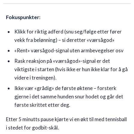
Fokuspunkter:
Klikk for riktig adferd (snu seg/følge etter fører
vekk fra belønning) – si deretter «værsågod»
«Rent» værsågod-signal uten armbevegelser osv
Rask reaksjon på «værsågod»-signal er det
viktigste i starten (hvis ikke er hun ikke klar for å gå
videre i treningen).
Ikke vær «grådig» de første øktene – forsterk
gjerne i det samme hunden snur hodet og går det
første skrittet etter deg.
Etter 5 minutts pause kjørte vi en økt til med tennisball
i stedet for godbit-skål.