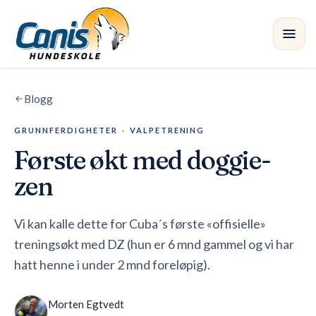
Skip to main content
Blogg
Kurs
GRUNNFERDIGHETER
·
VALPETRENING
Avdelinger
Første økt med doggie-
Instruktører
zen
Butikk
Vi kan kalle dette for Cuba´s første «offisielle»
treningsøkt med DZ (hun er 6 mnd gammel og vi har
Blogg
•
hatt henne i under 2 mnd foreløpig).
Morten Egtvedt