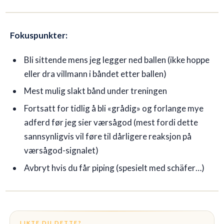
Fokuspunkter:
Bli sittende mens jeg legger ned ballen (ikke hoppe
eller dra villmann i båndet etter ballen)
Mest mulig slakt bånd under treningen
Fortsatt for tidlig å bli «grådig» og forlange mye
adferd før jeg sier værsågod (mest fordi dette
sannsynligvis vil føre til dårligere reaksjon på
værsågod-signalet)
Avbryt hvis du får piping (spesielt med schäfer…)
LIKTE DU DETTE?