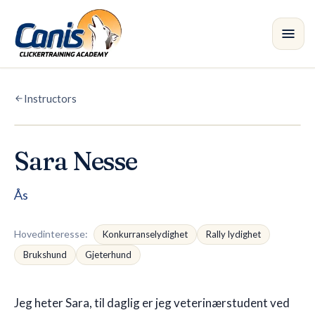
Skip to main content
Instructors
Courses
Branches
Sara Nesse
Instructors
•
Ås
Shop
Hovedinteresse
:
Konkurranselydighet
Rally lydighet
Blog
Brukshund
Gjeterhund
Jeg heter Sara, til daglig er jeg veterinærstudent ved