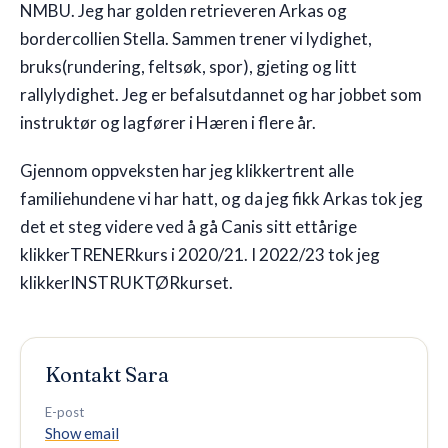
NMBU. Jeg har golden retrieveren Arkas og
bordercollien Stella. Sammen trener vi lydighet,
🇬🇧
EN
bruks(rundering, feltsøk, spor), gjeting og litt
rallylydighet. Jeg er befalsutdannet og har jobbet som
instruktør og lagfører i Hæren i flere år.
Gjennom oppveksten har jeg klikkertrent alle
familiehundene vi har hatt, og da jeg fikk Arkas tok jeg
det et steg videre ved å gå Canis sitt ettårige
klikkerTRENERkurs i 2020/21. I 2022/23 tok jeg
klikkerINSTRUKTØRkurset.
Kontakt
Sara
E-post
Show email