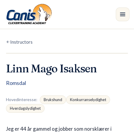
Skip to main content
Instructors
Courses
Branches
Linn Mago Isaksen
Instructors
•
Romsdal
Shop
Hovedinteresse
:
Brukshund
Konkurranselydighet
Blog
Hverdagslydighet
Jeg er 44 år gammel og jobber som norsklærer i