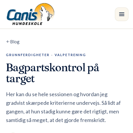
Spring til hovedindholdet
Blog
Kursus
GRUNNFERDIGHETER
·
VALPETRENING
Afdelinger
Bagpartskontrol på
Instruktører
target
Butik
Her kan du se hele sessionen og hvordan jeg
gradvist skærpede kriterierne undervejs. Så lidt af
Blog
•
gangen, at hun stadig kunne gøre det rigtigt, men
samtidig så meget, at det gjorde fremskridt.