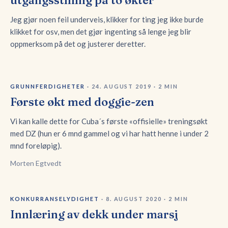
utgangsstilling på to økter
Jeg gjør noen feil underveis, klikker for ting jeg ikke burde
klikket for osv, men det gjør ingenting så lenge jeg blir
oppmerksom på det og justerer deretter.
GRUNNFERDIGHETER
·
24. AUGUST 2019
·
2
MIN
Første økt med doggie-zen
Vi kan kalle dette for Cuba´s første «offisielle» treningsøkt
med DZ (hun er 6 mnd gammel og vi har hatt henne i under 2
mnd foreløpig).
Morten Egtvedt
KONKURRANSELYDIGHET
·
8. AUGUST 2020
·
2
MIN
Innlæring av dekk under marsj