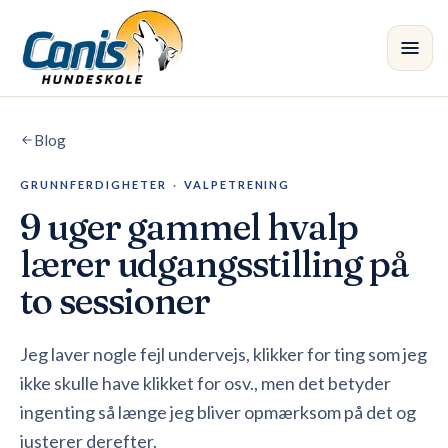
Spring til hovedindholdet
Blog
Kursus
GRUNNFERDIGHETER
·
VALPETRENING
Afdelinger
9 uger gammel hvalp
Instruktører
lærer udgangsstilling på
to sessioner
Butik
Blog
Jeg laver nogle fejl undervejs, klikker for ting som jeg
•
ikke skulle have klikket for osv., men det betyder
ingenting så længe jeg bliver opmærksom på det og
justerer derefter.