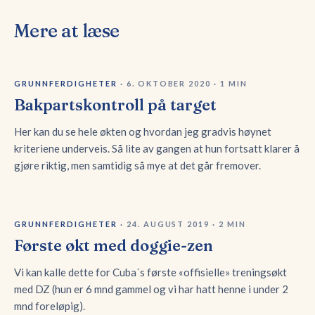
Mere at læse
GRUNNFERDIGHETER
·
6. OKTOBER 2020
·
1
MIN
Bakpartskontroll på target
Her kan du se hele økten og hvordan jeg gradvis høynet
kriteriene underveis. Så lite av gangen at hun fortsatt klarer å
gjøre riktig, men samtidig så mye at det går fremover.
GRUNNFERDIGHETER
·
24. AUGUST 2019
·
2
MIN
Første økt med doggie-zen
Vi kan kalle dette for Cuba´s første «offisielle» treningsøkt
med DZ (hun er 6 mnd gammel og vi har hatt henne i under 2
mnd foreløpig).