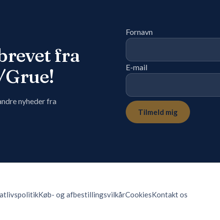
Fornavn
brevet fra
E-mail
/Grue!
 andre nyheder fra
Tilmeld mig
atlivspolitik
Køb- og afbestillingsvilkår
Cookies
Kontakt os