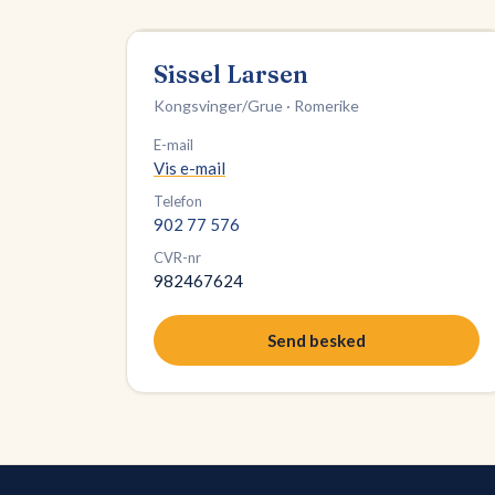
Sissel Larsen
Kongsvinger/Grue · Romerike
E-mail
Vis e-mail
Telefon
902 77 576
CVR-nr
982467624
Send besked