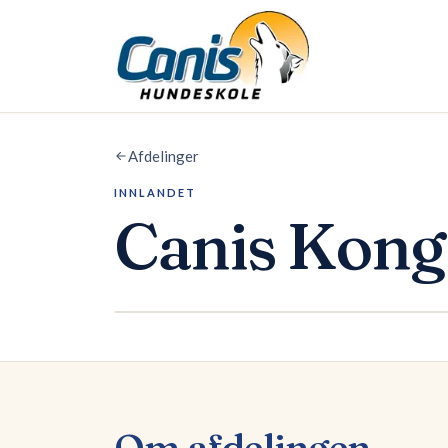
Spring til hovedindholdet
Afdelinger
INNLANDET
Canis
Kong
Om afdelingen