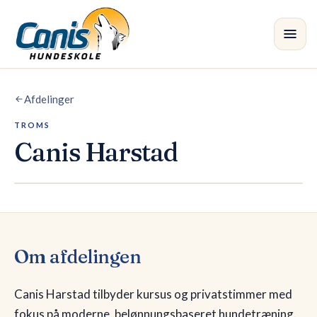
Spring til hovedindholdet
Afdelinger
Kursus
TROMS
Afdelinger
•
Canis
Harstad
Instruktører
Butik
Blog
Om afdelingen
Canis Harstad tilbyder kursus og privatstimmer med
fokus på moderne, belønnungsbaseret hundetræning.