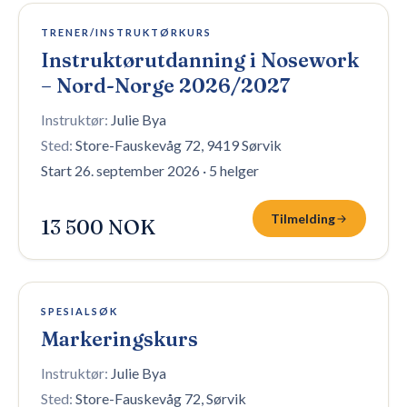
8 plasser igjen
TRENER/INSTRUKTØRKURS
Instruktørutdanning i Nosework
– Nord-Norge 2026/2027
Instruktør:
Julie Bya
Sted:
Store-Fauskevåg 72, 9419 Sørvik
Start 26. september 2026
·
5 helger
Tilmelding
13 500 NOK
Fullt — venteliste
SPESIALSØK
Markeringskurs
Instruktør:
Julie Bya
Sted:
Store-Fauskevåg 72, Sørvik