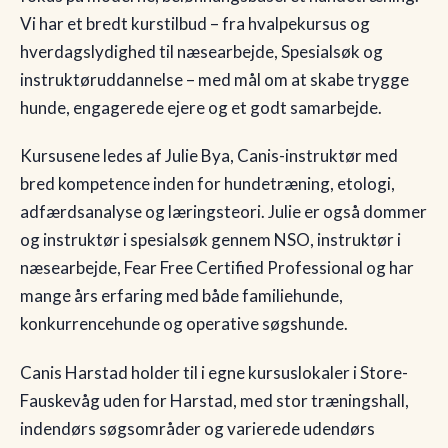
Vi har et bredt kurstilbud – fra hvalpekursus og
🇩🇰
DK
hverdagslydighed til næsearbejde, Spesialsøk og
instruktøruddannelse – med mål om at skabe trygge
hunde, engagerede ejere og et godt samarbejde.
Kursusene ledes af Julie Bya, Canis-instruktør med
bred kompetence inden for hundetræning, etologi,
adfærdsanalyse og læringsteori. Julie er også dommer
og instruktør i spesialsøk gennem NSO, instruktør i
næsearbejde, Fear Free Certified Professional og har
mange års erfaring med både familiehunde,
konkurrencehunde og operative søgshunde.
Canis Harstad holder til i egne kursuslokaler i Store-
Fauskevåg uden for Harstad, med stor træningshall,
indendørs søgsområder og varierede udendørs