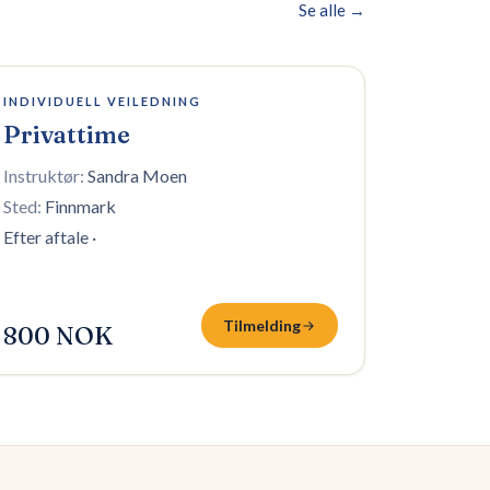
Se alle →
8 plasser igjen
INDIVIDUELL VEILEDNING
Privattime
Instruktør:
Sandra Moen
Sted:
Finnmark
Efter aftale
·
Tilmelding
800 NOK