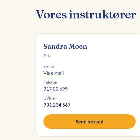
Vores instruktører
Sandra Moen
Alta
E-mail
Vis e-mail
Telefon
917 00 699
CVR-nr
931 234 567
Send besked