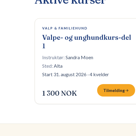
6 plasser igjen
VALP & FAMILIEHUND
Valpe- og unghundkurs-del
1
Instruktør:
Sandra Moen
Sted:
Alta
Start 31. august 2026
·
4 kvelder
Tilmelding
1 300 NOK