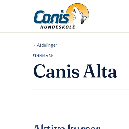
Spring til hovedindholdet
Afdelinger
FINNMARK
Canis
Alta
Aktive kurser