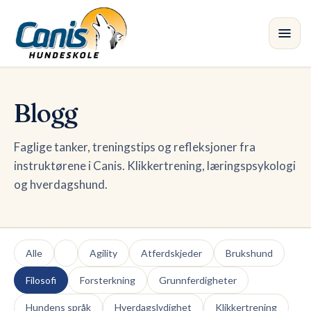
Skip to main content
Kurs
Blogg
Avdelinger
Faglige tanker, treningstips og refleksjoner fra
instruktørene i Canis. Klikkertrening, læringspsykologi
Instruktører
og hverdagshund.
Butikk
Blogg
•
Alle
Agility
Atferdskjeder
Brukshund
Filosofi
Forsterkning
Grunnferdigheter
Hundens språk
Hverdagslydighet
Klikkertrening