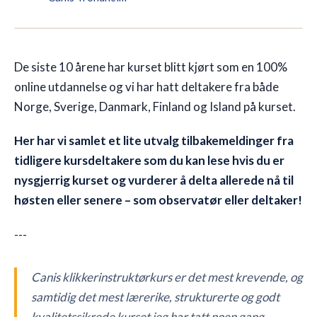
🇳🇴
NO
De siste 10 årene har kurset blitt kjørt som en 100%
online utdannelse og vi har hatt deltakere fra både
Norge, Sverige, Danmark, Finland og Island på kurset.
Her har vi samlet et lite utvalg tilbakemeldinger fra
tidligere kursdeltakere som du kan lese hvis du er
nysgjerrig kurset og vurderer å delta allerede nå til
høsten eller senere – som observatør eller deltaker!
---
Canis klikkerinstruktørkurs er det mest krevende, og
samtidig det mest lærerike, strukturerte og godt
kvalitetssikrede kurset jeg har tatt noen gang.