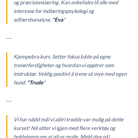
og præcisionslæring. Kan anbefales til alle med
interesse for indlæringspsykologi og
adfærdsanalyse.
*Eva
*
---
Kjempebra kurs. Setter fokus både på egne
trenerferdigheter og hvordan vi opptrer som
instruktør. Veldig positivt å trene så mye med egen
hund.
*Trude
*
---
Vi har nådd mål vi aldri trodde var mulig på dette
kurset! Nå sitter vi igjen med flere verktøy og
holdningen om at alt er mulig. Meld deg på!