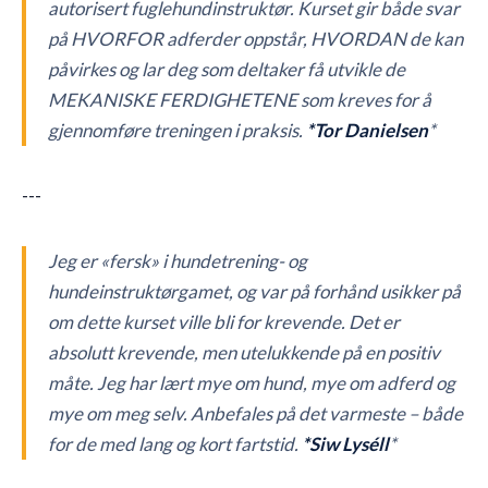
autorisert fuglehundinstruktør. Kurset gir både svar
på HVORFOR adferder oppstår, HVORDAN de kan
påvirkes og lar deg som deltaker få utvikle de
MEKANISKE FERDIGHETENE som kreves for å
gjennomføre treningen i praksis.
*Tor Danielsen
*
---
Jeg er «fersk» i hundetrening- og
hundeinstruktørgamet, og var på forhånd usikker på
om dette kurset ville bli for krevende. Det er
absolutt krevende, men utelukkende på en positiv
måte. Jeg har lært mye om hund, mye om adferd og
mye om meg selv. Anbefales på det varmeste – både
for de med lang og kort fartstid.
*Siw Lyséll
*