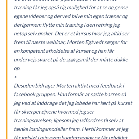
træning får jeg også rig mulighed for at se og gense
egene videoer og derved blive min egen træner og
derigennem flytte min træning i den retning jeg
netop selv ønsker. Det er et kursus hvor jeg altid ser
frem til næste webinar, Morten Egtvedt sørger for
en kompetent afholdelse af kurset og han får
undervejs svaret på de spørgsmål der måtte dukke
op.
>
Desuden bidrager Morten aktivt med feedback i
facebook gruppen. Han formår at sætte barren så
jeg ved at inddrage det jeg løbede har lært på kurset
får skærpet øjnene hvormed jeg ser
træningsøvelsen, ligesom jeg udfordres til selv at
tænke løsningsmodeller frem. Hertil kommer at jeg
får indsigt i min egen hundetræning og får udviklet