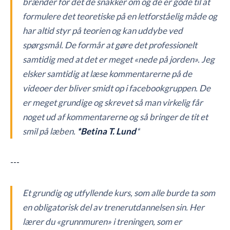
brænder for det de snakker om og de er gode til at
formulere det teoretiske på en letforståelig måde og
har altid styr på teorien og kan uddybe ved
spørgsmål. De formår at gøre det professionelt
samtidig med at det er meget «nede på jorden». Jeg
elsker samtidig at læse kommentarerne på de
videoer der bliver smidt op i facebookgruppen. De
er meget grundige og skrevet så man virkelig får
noget ud af kommentarerne og så bringer de tit et
smil på læben.
*Betina T. Lund
*
---
Et grundig og utfyllende kurs, som alle burde ta som
en obligatorisk del av trenerutdannelsen sin. Her
lærer du «grunnmuren» i treningen, som er