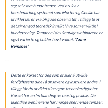
seg selv som hundetrener. Ved bruk av
benchmarking systemet som Morten og Cecilie har
utviklet lærer vi å bli gode observatør, i tillegg til at
det gir en god teoretisk innsikt i hva som er viktig i
hundetrening. Temaene i de ukentlige webinarene er
også varierte og holder høy kvalitet.
*Anne
Reinsnes
*
---
Dette er kurset for deg som ønsker å utvikle
ferdighetene dine i å obsevere og instruere andre. I
tillegg får du utviklet dine egne trenerferdigheter.
Kurset har en fin blanding av teori og praksis. De
ukentlige webinarene har mange spennende temaer.