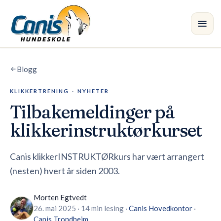
Skip to main content
Blogg
Kurs
KLIKKERTRENING
·
NYHETER
Avdelinger
Tilbakemeldinger på
Instruktører
klikkerinstruktørkurset
Butikk
Canis klikkerINSTRUKTØRkurs har vært arrangert
(nesten) hvert år siden 2003.
Blogg
•
Morten Egtvedt
26. mai 2025
·
14 min lesing
·
Canis
Hovedkontor
·
Canis
Trondheim