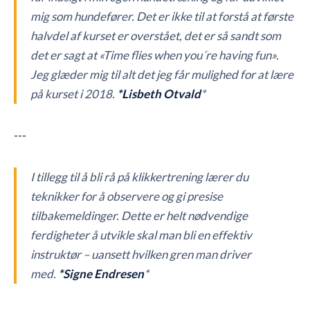
mig som hundefører. Det er ikke til at forstå at første
halvdel af kurset er overstået, det er så sandt som
det er sagt at «Time flies when you´re having fun».
Jeg glæder mig til alt det jeg får mulighed for at lære
på kurset i 2018.
*Lisbeth Otvald
*
---
I tillegg til å bli rå på klikkertrening lærer du
teknikker for å observere og gi presise
tilbakemeldinger. Dette er helt nødvendige
ferdigheter å utvikle skal man bli en effektiv
instruktør – uansett hvilken gren man driver
med.
*Signe Endresen
*