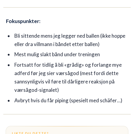
Fokuspunkter:
Bli sittende mens jeg legger ned ballen (ikke hoppe
eller dra villmann i båndet etter ballen)
Mest mulig slakt bånd under treningen
Fortsatt for tidlig å bli «grådig» og forlange mye
adferd før jeg sier værsågod (mest fordi dette
sannsynligvis vil føre til dårligere reaksjon på
værsågod-signalet)
Avbryt hvis du får piping (spesielt med schäfer…)
LIKTE DU DETTE?