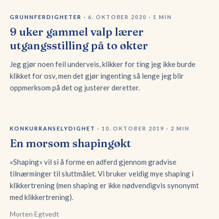
GRUNNFERDIGHETER
·
6. OKTOBER 2020
·
1
MIN
9 uker gammel valp lærer
utgangsstilling på to økter
Jeg gjør noen feil underveis, klikker for ting jeg ikke burde
klikket for osv, men det gjør ingenting så lenge jeg blir
oppmerksom på det og justerer deretter.
KONKURRANSELYDIGHET
·
10. OKTOBER 2019
·
2
MIN
En morsom shapingøkt
«Shaping» vil si å forme en adferd gjennom gradvise
tilnærminger til sluttmålet. Vi bruker veldig mye shaping i
klikkertrening (men shaping er ikke nødvendigvis synonymt
med klikkertrening).
Morten Egtvedt