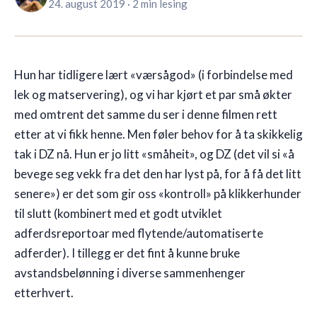
24. august 2019
·
2 min lesing
🇳🇴
NO
Hun har tidligere lært «værsågod» (i forbindelse med
lek og matservering), og vi har kjørt et par små økter
med omtrent det samme du ser i denne filmen rett
etter at vi fikk henne. Men føler behov for å ta skikkelig
tak i DZ nå. Hun er jo litt «småheit», og DZ (det vil si «å
bevege seg vekk fra det den har lyst på, for å få det litt
senere») er det som gir oss «kontroll» på klikkerhunder
til slutt (kombinert med et godt utviklet
adferdsreportoar med flytende/automatiserte
adferder). I tillegg er det fint å kunne bruke
avstandsbelønning i diverse sammenhenger
etterhvert.