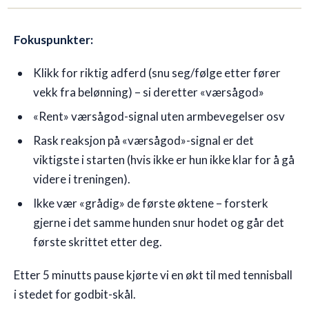
Fokuspunkter:
Klikk for riktig adferd (snu seg/følge etter fører
vekk fra belønning) – si deretter «værsågod»
«Rent» værsågod-signal uten armbevegelser osv
Rask reaksjon på «værsågod»-signal er det
viktigste i starten (hvis ikke er hun ikke klar for å gå
videre i treningen).
Ikke vær «grådig» de første øktene – forsterk
gjerne i det samme hunden snur hodet og går det
første skrittet etter deg.
Etter 5 minutts pause kjørte vi en økt til med tennisball
i stedet for godbit-skål.