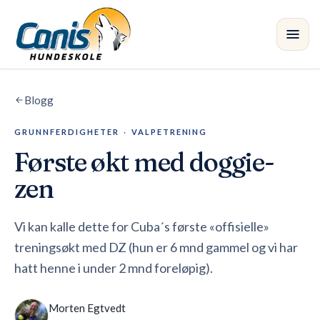
Skip to main content
Blogg
Kurs
GRUNNFERDIGHETER
·
VALPETRENING
Avdelinger
Første økt med doggie-
Instruktører
zen
Butikk
Vi kan kalle dette for Cuba´s første «offisielle»
treningsøkt med DZ (hun er 6 mnd gammel og vi har
Blogg
•
hatt henne i under 2 mnd foreløpig).
Morten Egtvedt