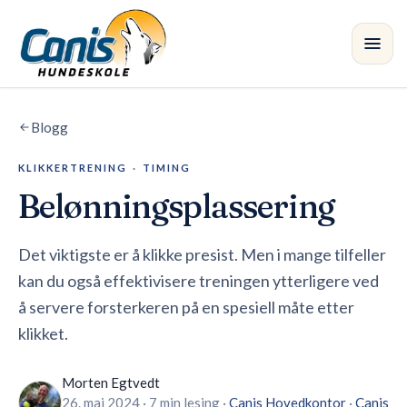
Skip to main content
Blogg
Kurs
KLIKKERTRENING
·
TIMING
Avdelinger
Belønningsplassering
Instruktører
Det viktigste er å klikke presist. Men i mange tilfeller
Butikk
kan du også effektivisere treningen ytterligere ved
å servere forsterkeren på en spesiell måte etter
Blogg
•
klikket.
Morten Egtvedt
26. mai 2024
·
7 min lesing
·
Canis
Hovedkontor
·
Canis