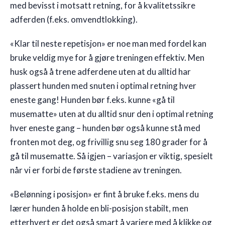
med bevisst i motsatt retning, for å kvalitetssikre
adferden (f.eks. omvendtlokking).
«Klar til neste repetisjon» er noe man med fordel kan
bruke veldig mye for å gjøre treningen effektiv. Men
husk også å trene adferdene uten at du alltid har
plassert hunden med snuten i optimal retning hver
eneste gang! Hunden bør f.eks. kunne «gå til
musematte» uten at du alltid snur den i optimal retning
hver eneste gang – hunden bør også kunne stå med
fronten mot deg, og frivillig snu seg 180 grader for å
gå til musematte. Så igjen – variasjon er viktig, spesielt
når vi er forbi de første stadiene av treningen.
«Belønning i posisjon» er fint å bruke f.eks. mens du
lærer hunden å holde en bli-posisjon stabilt, men
etterhvert er det også smart å variere med å klikke og