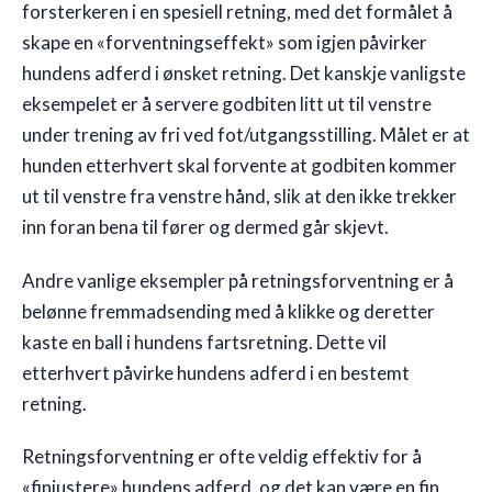
forsterkeren i en spesiell retning, med det formålet å
skape en «forventningseffekt» som igjen påvirker
hundens adferd i ønsket retning. Det kanskje vanligste
eksempelet er å servere godbiten litt ut til venstre
under trening av fri ved fot/utgangsstilling. Målet er at
hunden etterhvert skal forvente at godbiten kommer
ut til venstre fra venstre hånd, slik at den ikke trekker
inn foran bena til fører og dermed går skjevt.
Andre vanlige eksempler på retningsforventning er å
belønne fremmadsending med å klikke og deretter
kaste en ball i hundens fartsretning. Dette vil
etterhvert påvirke hundens adferd i en bestemt
retning.
Retningsforventning er ofte veldig effektiv for å
«finjustere» hundens adferd, og det kan være en fin