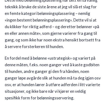
Dette med belønningsplassering har blitt en så vanlig
teknikk å bruke de siste årene at jeg vil slå et slag for
en femte kategori belønningsplassering – nemlig
«ingen bestemt belønningsplassering». Dette vil si at
du klikker for riktig adferd – og deretter belønner «på
en eller annen måte», som gjerne varierer fra gang til
gang, og som ikke har noen ekstra hensikt bortsett fra
å servere forsterkeren til hunden.
En fordel med å belønne «ustrategisk» og variert på
denne måten, f.eks. noen ganger ved å kaste godbiten
til hunden, andre ganger gi den fra hånden, noen
ganger løpe avgårde slik at hunden må ta deg igjen osv
osv, er at hunden lærer å utføre adferden i litt varierte
situasjoner, og ikke bare når vi kjører en veldig
spesifikk form for belønningsservering.