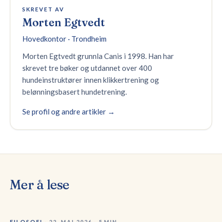
SKREVET AV
Morten Egtvedt
Hovedkontor · Trondheim
Morten Egtvedt grunnla Canis i 1998. Han har
skrevet tre bøker og utdannet over 400
hundeinstruktører innen klikkertrening og
belønningsbasert hundetrening.
Se profil og andre artikler →
Mer å lese
FILOSOFI
·
22. MAI 2026
·
5
MIN