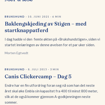
BRUKSHUND
·
10. JUNI 2021
·
6
MIN
Baklengskjeding av Stigen – med
startknappatferd
I dag hadde vi den femte økten på «Brukshundstigen», siden vi
startet innlæringen av denne øvelsen for et par uker siden.
Morten Egtvedt
BRUKSHUND
·
8. JULI 2015
·
3
MIN
Canis Clickercamp – Dag 5
Endre har en fin utfordring foran seg nå som han det neste
året skal øke Embla sin kapasitet fra 400 til minst 800 meter,
slik at de også kommer gjennom A-godkjenningen neste
sommer.