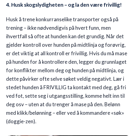
4. Husk skogslydigheten – og la den være frivillig!
Husk å trene konkurranselike transporter også på
trening – ikke nødvendigvis på hvert funn, men
ihvertfall så ofte at hunden kan det grundig. Når det
gjelder kontroll over hunden på midtlinja og forøvrig,
er det viktig at all kontroll er frivillig. Hvis du må mase
på hunden for å kontrollere den, legger du grunnlaget
for konflikter mellom deg og hunden på midtlinja, og
dette påvirker ofte selve søket veldig negativt. Lær i
stedet hunden å FRIVILLIG ta kontakt med deg, gå fri
ved fot, sette seg i utgangsstilling, komme helt inn til
deg osv – uten at du trenger å mase på den. Belønn
med klikk/belønning – eller ved å kommandere «søk»
(doggie-zen).