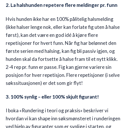
2. La halshunden repetere flere meldinger pr. funn
Hvis hunden ikke har en 100% pålitelig halsmelding
(ikke halser lenge nok, eller kan forlate fig uten å halse
først), kan det være en god idé å kjøre flere
repetisjoner for hvert funn. Når fig har belønnet den
første serien med halsing, kan fig bli passiv igjen, og
hunden skal da fortsette å halse fram til et nytt klikk.
2-4 rep pr. funn er passe. Fig kan gjerne variere sin
posisjon for hver repetisjon. Flere repetisjoner (i selve
søkssituasjonen) er det som gir flyt!
3. 100% synlig – eller 100% skjult figurant!
I boka «Rundering i teori og praksis» beskriver vi
hvordan vi kan shape inn søksmønsteret i runderingen
ved hjelp av figuranter som er synlige i starten, og