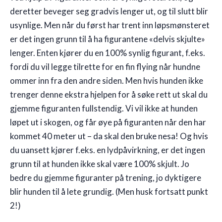
deretter beveger seg gradvis lenger ut, og til slutt blir
usynlige. Men når du først har trent inn løpsmønsteret
er det ingen grunn til å ha figurantene «delvis skjulte»
lenger. Enten kjører du en 100% synlig figurant, f.eks.
fordi du vil legge tilrette for en fin flying når hundne
ommer inn fra den andre siden. Men hvis hunden ikke
trenger denne ekstra hjelpen for å søke rett ut skal du
gjemme figuranten fullstendig. Vi vil ikke at hunden
løpet ut i skogen, og får øye på figuranten når den har
kommet 40 meter ut – da skal den bruke nesa! Og hvis
du uansett kjører f.eks. en lydpåvirkning, er det ingen
grunn til at hunden ikke skal være 100% skjult. Jo
bedre du gjemme figuranter på trening, jo dyktigere
blir hunden til å lete grundig. (Men husk fortsatt punkt
2!)