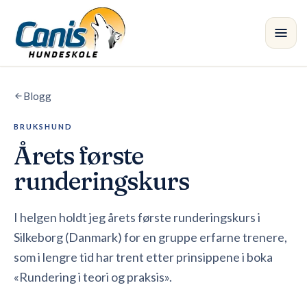
Skip to main content
Blogg
Kurs
BRUKSHUND
Avdelinger
Årets første
Instruktører
runderingskurs
Butikk
I helgen holdt jeg årets første runderingskurs i
Silkeborg (Danmark) for en gruppe erfarne trenere,
Blogg
•
som i lengre tid har trent etter prinsippene i boka
«Rundering i teori og praksis».