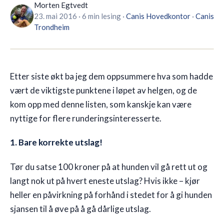
Morten Egtvedt
23. mai 2016
·
6 min lesing
·
Canis
Hovedkontor
·
Canis
🇳🇴
NO
Trondheim
Etter siste økt ba jeg dem oppsummere hva som hadde
vært de viktigste punktene i løpet av helgen, og de
kom opp med denne listen, som kanskje kan være
nyttige for flere runderingsinteresserte.
1. Bare korrekte utslag!
Tør du satse 100 kroner på at hunden vil gå rett ut og
langt nok ut på hvert eneste utslag? Hvis ikke – kjør
heller en påvirkning på forhånd i stedet for å gi hunden
sjansen til å øve på å gå dårlige utslag.