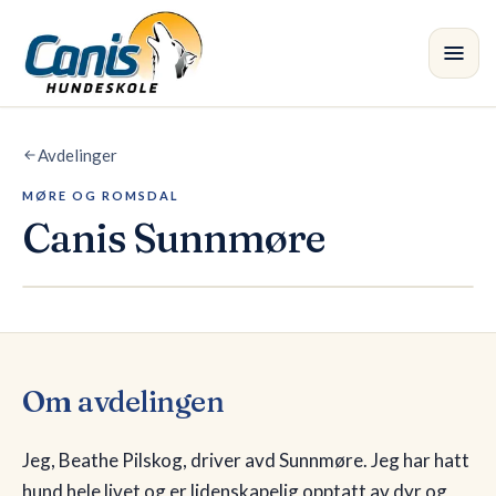
Skip to main content
Avdelinger
Kurs
MØRE OG ROMSDAL
Avdelinger
•
Canis
Sunnmøre
Instruktører
Butikk
Blogg
Om avdelingen
Jeg, Beathe Pilskog, driver avd Sunnmøre. Jeg har hatt
hund hele livet og er lidenskapelig opptatt av dyr og