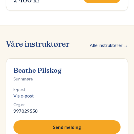
2 400 kr
Våre instruktører
Alle instruktører →
Beathe Pilskog
Sunnmøre
E-post
Vis e-post
Org.nr
997029550
Send melding