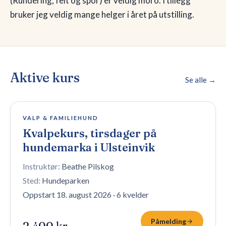
(Rundering, felt og spor) er veldig moro. I tillegg
bruker jeg veldig mange helger i året på utstilling.
Aktive kurs
Se alle →
4 plasser igjen
VALP & FAMILIEHUND
Kvalpekurs, tirsdager på
hundemarka i Ulsteinvik
Instruktør:
Beathe Pilskog
Sted:
Hundeparken
Oppstart 18. august 2026
·
6 kvelder
Påmelding