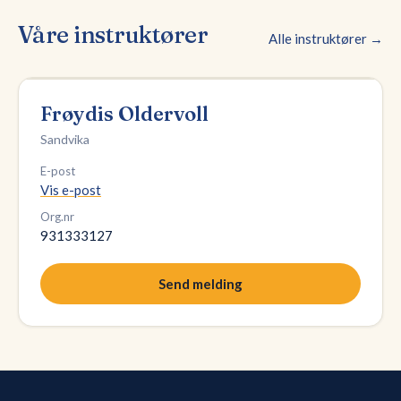
Våre instruktører
Alle instruktører →
Frøydis Oldervoll
Sandvika
E-post
Vis e-post
Org.nr
931333127
Send melding