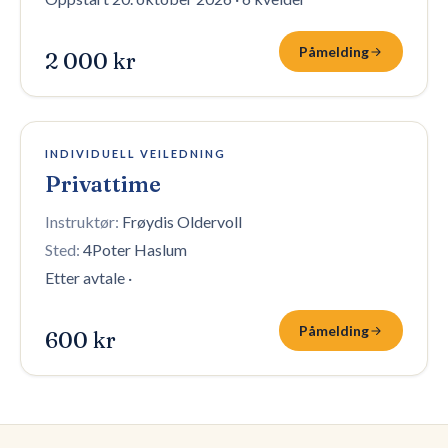
Påmelding
2 000 kr
10 plasser igjen
INDIVIDUELL VEILEDNING
Privattime
Instruktør:
Frøydis Oldervoll
Sted:
4Poter Haslum
Etter avtale
·
Påmelding
600 kr