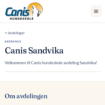
Skip to main content
Avdelinger
Kurs
AKERSHUS
Avdelinger
•
Canis
Sandvika
Instruktører
Velkommen til Canis hundeskole avdeling Sandvika!
Butikk
Blogg
Om avdelingen