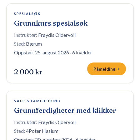
1 plass igjen
SPESIALSØK
Grunnkurs spesialsøk
Instruktør:
Frøydis Oldervoll
Sted:
Bærum
Oppstart 25. august 2026
·
6 kvelder
Påmelding
2 000 kr
4 plasser igjen
VALP & FAMILIEHUND
Grunnferdigheter med klikker
Instruktør:
Frøydis Oldervoll
Sted:
4Poter Haslum
Oppstart 20. oktober 2026
·
6 kvelder