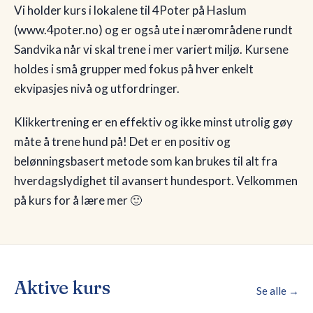
Vi holder kurs i lokalene til 4Poter på Haslum
(www.4poter.no) og er også ute i nærområdene rundt
🇳🇴
NO
Sandvika når vi skal trene i mer variert miljø. Kursene
holdes i små grupper med fokus på hver enkelt
ekvipasjes nivå og utfordringer.
Klikkertrening er en effektiv og ikke minst utrolig gøy
måte å trene hund på! Det er en positiv og
belønningsbasert metode som kan brukes til alt fra
hverdagslydighet til avansert hundesport. Velkommen
på kurs for å lære mer 🙂
Aktive kurs
Se alle →