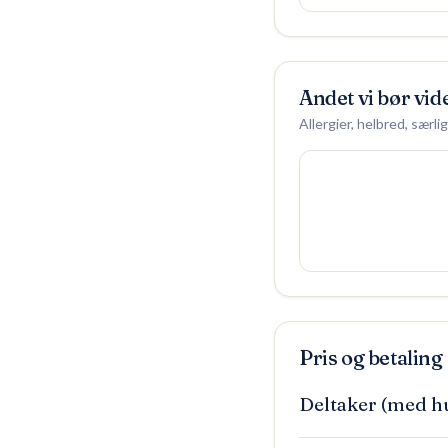
Andet vi bør vid
Allergier, helbred, særl
Pris og betaling
Deltaker (med h