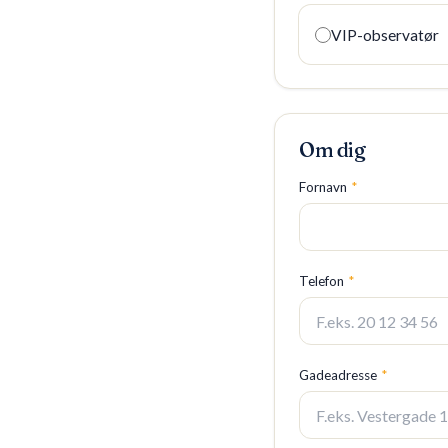
VIP-observatør
Om dig
Fornavn
*
Telefon
*
Gadeadresse
*