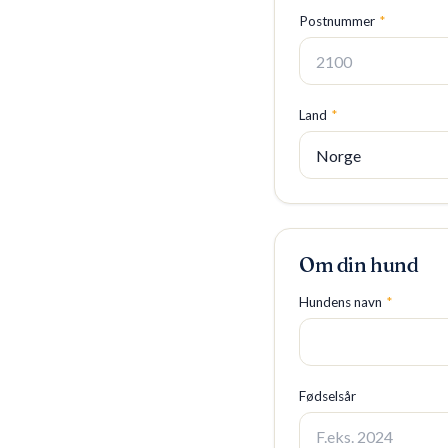
Postnummer
*
Land
*
Om din hund
Hundens navn
*
Fødselsår