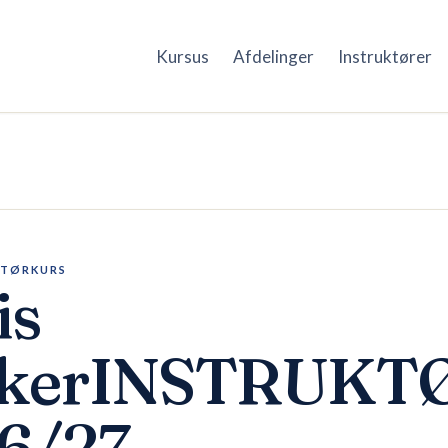
Kursus
Afdelinger
Instruktører
KTØRKURS
is
kkerINSTRUKT
6/27