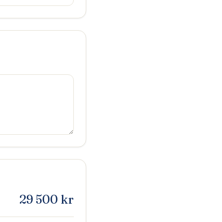
29 500
kr