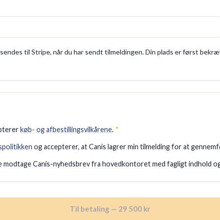
sendes til Stripe, når du har sendt tilmeldingen. Din plads er først bekræ
epterer
køb- og afbestillingsvilkårene
.
*
vspolitikken
og accepterer, at Canis lagrer min tilmelding for at gennemf
ne modtage Canis-nyhedsbrev fra hovedkontoret med fagligt indhold og 
Til betaling — 29 500 kr