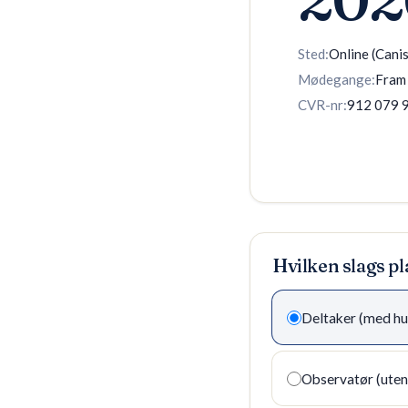
Sted
:
Online (Cani
Mødegange
:
Fram 
CVR-nr
:
912 079 
Hvilken slags pl
Deltaker (med h
Observatør (uten