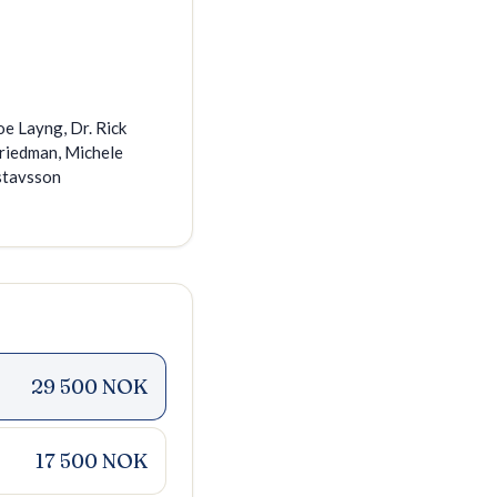
oe Layng, Dr. Rick
Friedman, Michele
stavsson
29 500 NOK
17 500 NOK