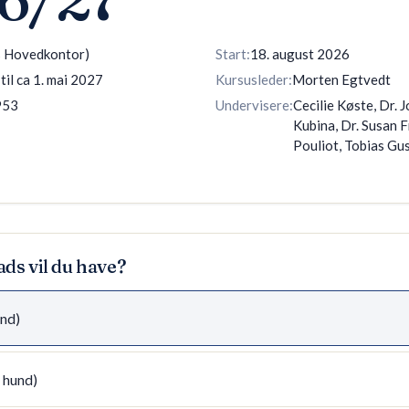
s Hovedkontor)
Start
:
18. august 2026
til ca 1. mai 2027
Kursusleder
:
Morten Egtvedt
953
Undervisere
:
Cecilie Køste, Dr. J
Kubina, Dr. Susan 
Pouliot, Tobias Gu
ads vil du have?
und)
 hund)