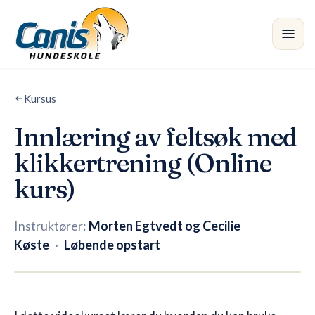
Spring til hovedindholdet
Kursus
Kursus
•
Innlæring av feltsøk med
Afdelinger
klikkertrening (Online
Instruktører
kurs)
Butik
Instruktører:
Morten Egtvedt og Cecilie
Køste
·
Løbende opstart
Blog
Åben tilmelding