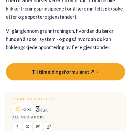
I dette videokurset lærer du hvordan du kan bruke
klikkertreningsprinsippene for å lære inn feltsøk (søke
🇩🇰
DK
etter og apportere gjenstander).
Vi går gjennom grunntreningen, hvordan du lærer
hunden å søke i system - og også hvordan du kan
baklengskjede apportering av flere gjenstander.
Til tilmeldingsformularet ↗
KUNNE DU LIDE DET?
3
Klik!
KLIK
DEL MED ANDRE